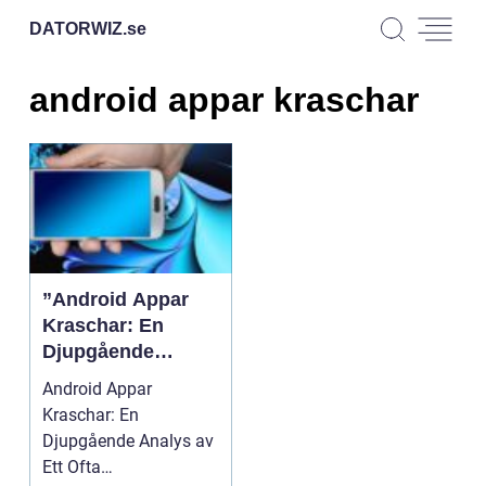
DATORWIZ.
se
android appar kraschar
”Android Appar
Kraschar: En
Djupgående
Analys av Ett Ofta
Android Appar
Förekommande
Kraschar: En
Problem”
Djupgående Analys av
Ett Ofta