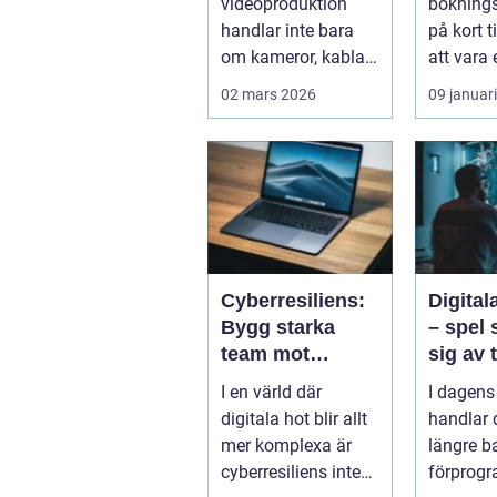
videoproduktion
bokning
handlar inte bara
på kort t
om kameror, kablar
att vara 
och skärmar. Den
detalj till.
02 mars 2026
09 januar
handlar om att s...
Cyberresiliens:
Digita
Bygg starka
– spel 
team mot
sig av 
digitala hot
spelar
I en värld där
I dagens
digitala hot blir allt
handlar d
mer komplexa är
längre b
cyberresiliens inte
förprog