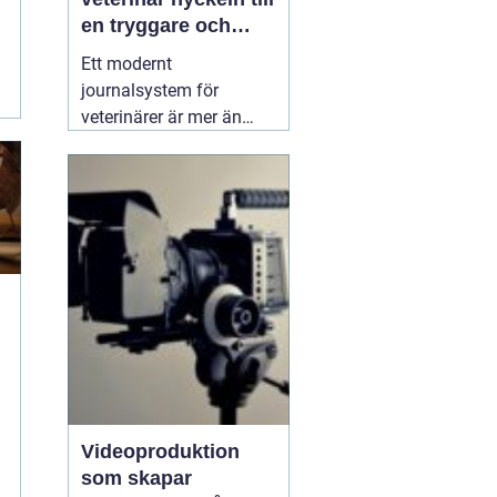
en tryggare och
smidigare djurvård
Ett modernt
journalsystem för
veterinärer är mer än
bara ett digitalt arkiv.
När kliniker växer, antalet
patienter ökar och
kraven på
dokumentation skärps,
blir ett genomtänkt
system avgörande för
både kvalitet och
arbetsmiljö. Ett bra
04
mars 2026
Videoproduktion
som skapar