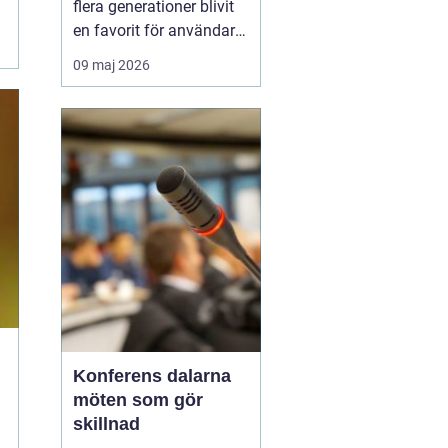
flera generationer blivit
en favorit för användare
som vill kombinera
09 maj 2026
smidig rörlighet med
pålitlig prestanda.
Modellen är känd för sin
låga vikt, tysta drift och
långa batte...
Konferens dalarna
möten som gör
skillnad