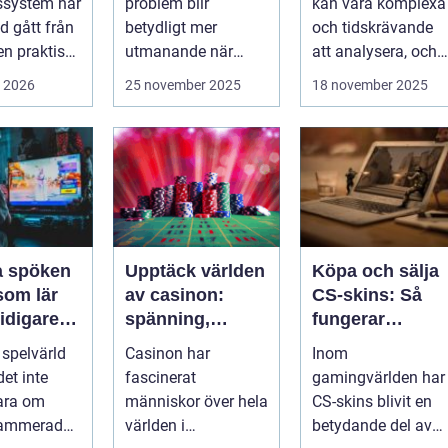
ssystem har
problem blir
kan vara komplexa
id gått från
betydligt mer
och tidskrävande
en praktisk
utmanande när
att analysera, och
..
system är
felaktigheter eller
i 2026
25 november 2025
18 november 2025
krypterade oc...
mi...
la spöken
Upptäck världen
Köpa och sälja
som lär
av casinon:
CS-skins: Så
tidigare
spänning,
fungerar
e
strategi och tur
marknaden
 spelvärld
Casinon har
Inom
et inte
fascinerat
gamingvärlden har
ara om
människor över hela
CS-skins blivit en
rammerade
världen i
betydande del av