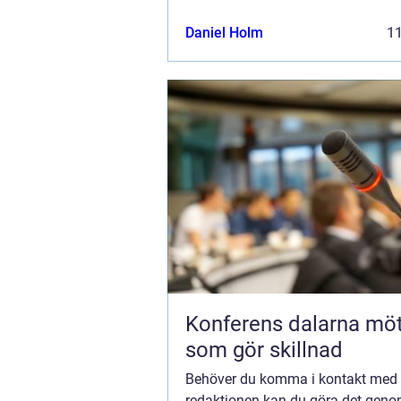
kommentarer till innehållet på vår 
Daniel Holm
1
Konferens dalarna möten
som gör skillnad
Behöver du komma i kontakt med
redaktionen kan du göra det geno