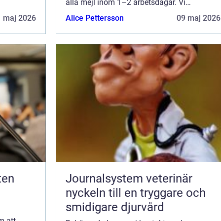
alla mejl inom 1–2 arbetsdagar. Vi
sida.
välkomnar kritik, beröm och allmänna
1 maj 2026
Alice Pettersson
09 maj 2026
kommentarer till innehållet på vår sida.
Journalsystem veterinär
nyckeln till en tryggare och
smidigare djurvård
m att