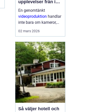
r
upplevelser från idé
till färdig sändning
En genomtänkt
videoproduktion
handlar
inte bara om kameror,
kablar och skärmar. Den
02 mars 2026
handlar om att skapa
upplevelser som
människor minns.
Oavsett om det gäller en
konferens, konsert,
mässa eller ett ...
Så väljer hotell och