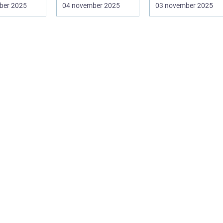
h fasta m...
århundraden. Dessa
spelupplevelsen fö
ber 2025
04 november 2025
03 november 2025
platser...
många...