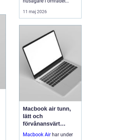
husägare i området
intresserar sig för när
11 maj 2026
energipriserna stiger och
kraven på hållbara
lösningar ökar. Många
vill sänka sina
värmeko...
Macbook air tunn,
lätt och
förvånansvärt
kraftfull
Macbook Air
har under