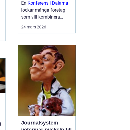
En
Konferens i Dalarna
lockar många företag
som vill kombinera
seriösa möten med
24 mars 2026
miljöer som ger energi.
Landskapet bjuder på
stilla sjöar, skogar och
byar med starka
traditioner. Samtid...
k
Journalsystem
t
veterinär nyckeln till