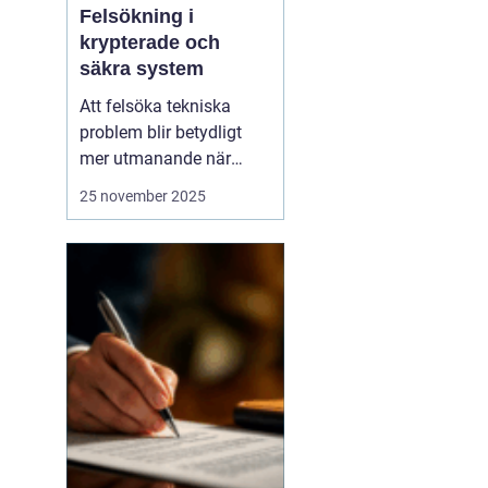
Felsökning i
krypterade och
säkra system
Att felsöka tekniska
problem blir betydligt
mer utmanande när
system är krypterade
25 november 2025
och högt skyddade.
Säkerhet och integritet
måste alltid prioriteras,
vilket innebär att vanliga
felsökningsmetoder inte
alltid...