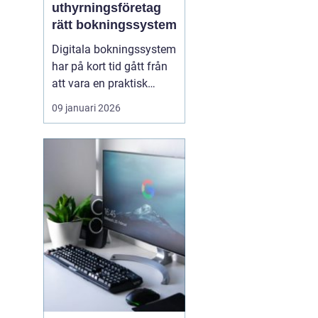
uthyrningsföretag
rätt bokningssystem
Digitala bokningssystem
har på kort tid gått från
att vara en praktisk
detalj till att bli hjärtat i
09 januari 2026
många
uthyrningsverksamheter.
För hotell, campingar,
stugbyar och
semesterboenden är ett
modernt system ofta s...