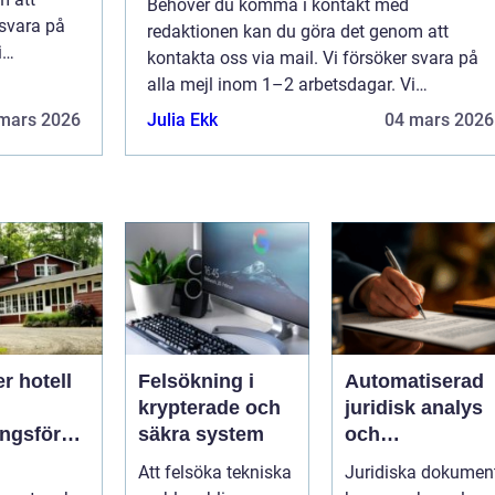
Behöver du komma i kontakt med
 svara på
redaktionen kan du göra det genom att
i
kontakta oss via mail. Vi försöker svara på
änna
alla mejl inom 1–2 arbetsdagar. Vi
sida.
välkomnar kritik, beröm och allmänna
mars 2026
Julia Ekk
04 mars 2026
kommentarer till innehållet på vår sida.
er hotell
Felsökning i
Automatiserad
krypterade och
juridisk analys
ingsföreta
säkra system
och
kontraktsgrans
Att felsöka tekniska
Juridiska dokumen
gssystem
ning