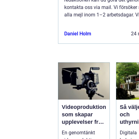
kontakta oss via mail. Vi försöker
alla mejl inom 1–2 arbetsdagar. V
välkomnar kritik, beröm och allm
kommentarer till innehållet på vår 
Daniel Holm
24 
Videoproduktion
Så välj
som skapar
och
upplevelser från
uthyrn
idé till färdig
g rätt
En genomtänkt
Digitala
sändning
boknin