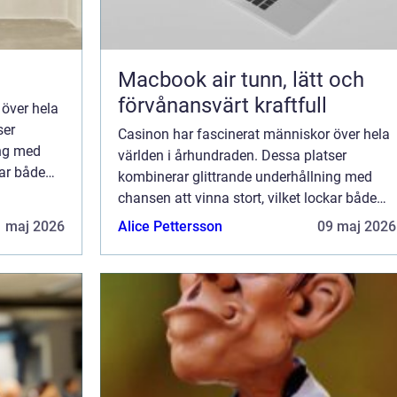
Macbook air tunn, lätt och
förvånansvärt kraftfull
 över hela
ser
Casinon har fascinerat människor över hela
ing med
världen i århundraden. Dessa platser
kar både
kombinerar glittrande underhållning med
re. I
chansen att vinna stort, vilket lockar både
nyfikna nybörjare och erfarna spelare. I
1 maj 2026
Alice Pettersson
09 maj 2026
denna a...