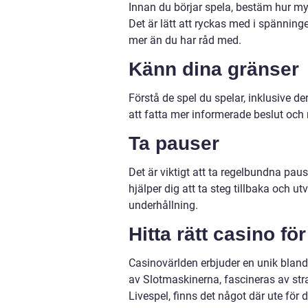
Innan du börjar spela, bestäm hur myc
Det är lätt att ryckas med i spänninge
mer än du har råd med.
Känn dina gränser
Förstå de spel du spelar, inklusive d
att fatta mer informerade beslut och
Ta pauser
Det är viktigt att ta regelbundna paus
hjälper dig att ta steg tillbaka och 
underhållning.
Hitta rätt casino för
Casinovärlden erbjuder en unik bland
av Slotmaskinerna, fascineras av str
Livespel, finns det något där ute för d