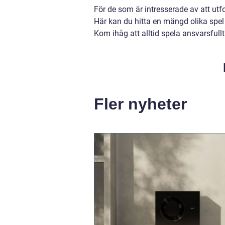
För de som är intresserade av att ut
Här kan du hitta en mängd olika spel
Kom ihåg att alltid spela ansvarsfull
Fler nyheter