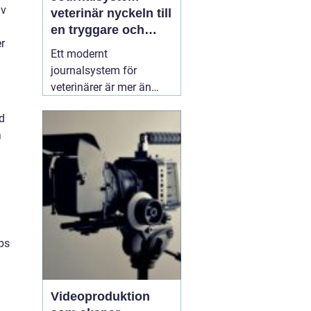
av
veterinär nyckeln till
en tryggare och
er
smidigare djurvård
Ett modernt
journalsystem för
veterinärer är mer än
bara ett digitalt arkiv.
d
När kliniker växer, antalet
a
patienter ökar och
kraven på
dokumentation skärps,
blir ett genomtänkt
system avgörande för
både kvalitet och
arbetsmiljö. Ett bra
04
ps
mars 2026
Videoproduktion