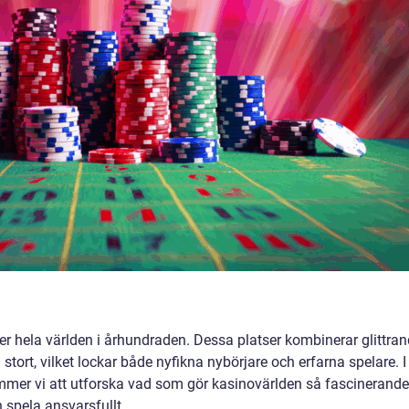
r hela världen i århundraden. Dessa platser kombinerar glittra
tort, vilket lockar både nyfikna nybörjare och erfarna spelare. I
mer vi att utforska vad som gör kasinovärlden så fascinerande
 spela ansvarsfullt.