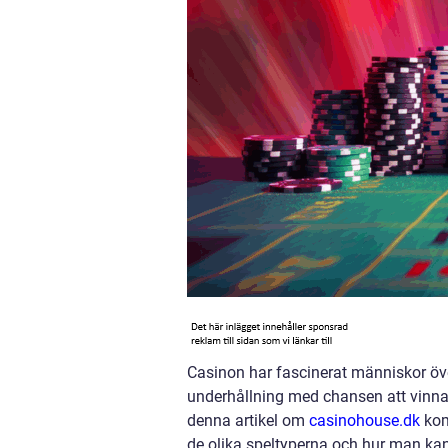
Casinon har fascinerat människor öve
underhållning med chansen att vinna s
denna artikel om
casinohouse.dk
kom
de olika speltyperna och hur man kan