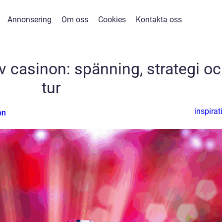
Annonsering
Om oss
Cookies
Kontakta oss
v casinon: spänning, strategi o
tur
inspirat
on