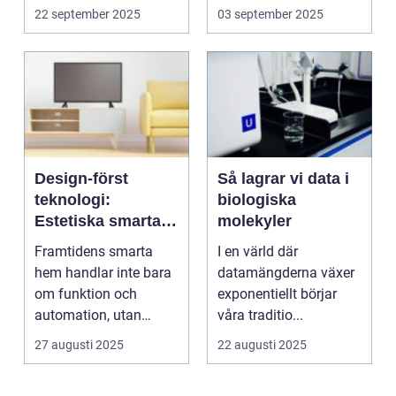
mjukvara, utan ock...
innovationerna just nu
22 september 2025
03 september 2025
...
Design‑först
Så lagrar vi data i
teknologi:
biologiska
Estetiska smarta
molekyler
hem som smälter
Framtidens smarta
I en värld där
in i inredningen
hem handlar inte bara
datamängderna växer
om funktion och
exponentiellt börjar
automation, utan
våra traditio...
också om hur
27 augusti 2025
22 augusti 2025
teknolog...