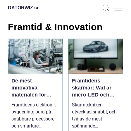
DATORWIZ.
se
Framtid & Innovation
De mest
Framtidens
innovativa
skärmar: Vad är
materialen för
micro-LED och
framtidens
OLED?
Framtidens elektronik
Skärmtekniken
elektronik
bygger inte bara på
utvecklas snabbt, och
snabbare processorer
två av de mest
och smartare
spännande