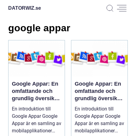
DATORWIZ.
se
google appar
Google Appar: En
Google Appar: En
omfattande och
omfattande och
grundlig översikt
grundlig översikt
över Googles
över Googles
En introduktion till
En introduktion till
mobila
mobila
Google Appar Google
Google Appar Google
applikationer
applikationer
Appar är en samling av
Appar är en samling av
mobilapplikationer
mobilapplikationer