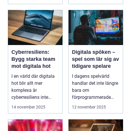
Cyberresiliens:
Digitala spöken –
Bygg starka team
spel som lär sig av
mot digitala hot
tidigare spelare
I en värld där digitala
I dagens spelvärld
hot blir allt mer
handlar det inte längre
komplexa är
bara om
cyberresiliens inte
förprogrammerade
längre...
banor och fasta m...
14 november 2025
12 november 2025