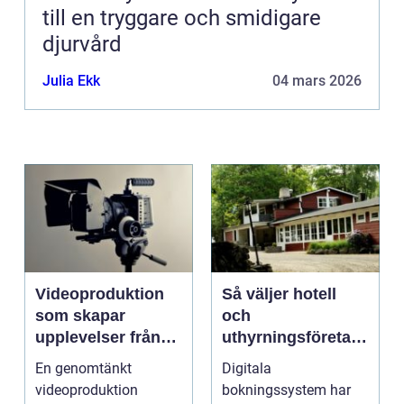
till en tryggare och smidigare
djurvård
Julia Ekk
04 mars 2026
Videoproduktion
Så väljer hotell
som skapar
och
upplevelser från
uthyrningsföretag
idé till färdig
rätt
En genomtänkt
Digitala
sändning
bokningssystem
videoproduktion
bokningssystem har