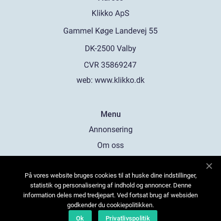
web:
www.klikko.dk
Menu
Annonsering
Om oss
Cookies
På vores website bruges cookies til at huske dine indstillinger,
Kontakta oss
statistik og personalisering af indhold og annoncer. Denne
Sitemap
information deles med tredjepart. Ved fortsat brug af websiden
godkender du cookiepolitikken.
Ok
Privatlivspolitik