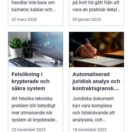
handlar inte bara om
på kort tid gått från att
kameror, kablar och
vara en praktisk detalj
skärmar. Den handlar
till...
02 mars 2026
09 januari 2026
om att s...
Felsökning i
Automatiserad
krypterade och
juridisk analys och
säkra system
kontraktsgranskni
ng
Att felsöka tekniska
Juridiska dokument
problem blir betydligt
kan vara komplexa
mer utmanande när
och tidskrävande att
system är krypterade
analysera, och
oc...
felaktigheter eller mi...
25 november 2025
18 november 2025