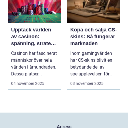
Upptäck världen
Köpa och sälja CS-
av casinon:
skins: Så fungerar
spänning, strategi
marknaden
och tur
Casinon har fascinerat
Inom gamingvärlden
människor över hela
har CS-skins blivit en
världen i århundraden.
betydande del av
Dessa platser...
spelupplevelsen för
många...
04 november 2025
03 november 2025
Adress