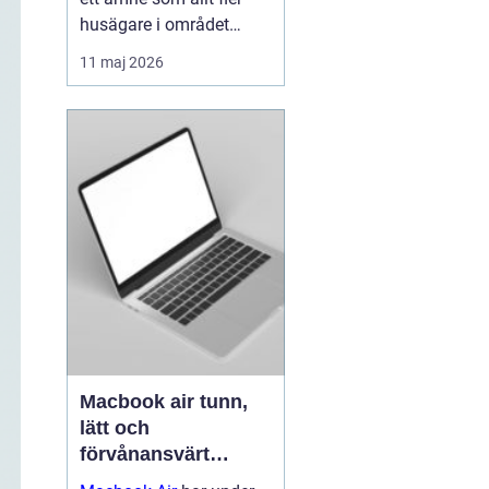
husägare i området
intresserar sig för när
11 maj 2026
energipriserna stiger och
kraven på hållbara
lösningar ökar. Många
vill sänka sina
värmeko...
Macbook air tunn,
lätt och
förvånansvärt
kraftfull