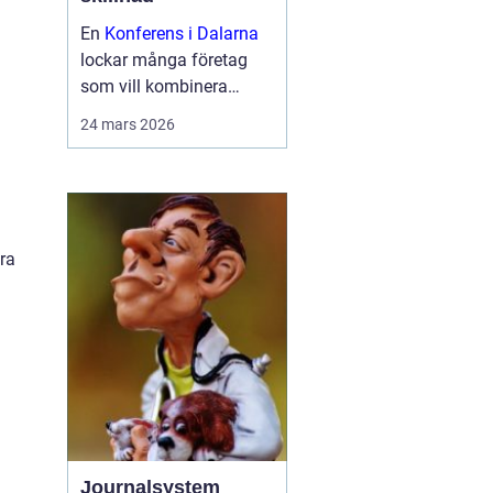
En
Konferens i Dalarna
lockar många företag
som vill kombinera
seriösa möten med
24 mars 2026
miljöer som ger energi.
Landskapet bjuder på
stilla sjöar, skogar och
byar med starka
traditioner. Samtid...
gra
Journalsystem