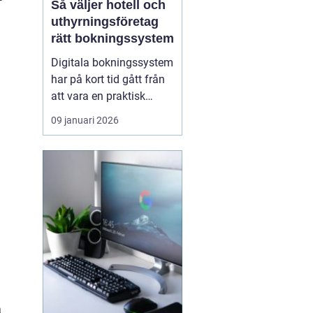
Så väljer hotell och
uthyrningsföretag
rätt bokningssystem
Digitala bokningssystem
har på kort tid gått från
att vara en praktisk
detalj till att bli hjärtat i
09 januari 2026
många
uthyrningsverksamheter.
För hotell, campingar,
stugbyar och
semesterboenden är ett
modernt system ofta s...
a