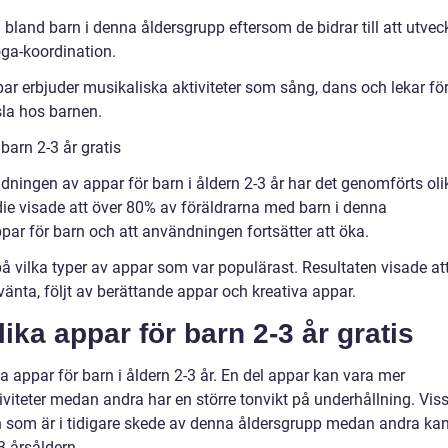
 bland barn i denna åldersgrupp eftersom de bidrar till att utvec
ga-koordination.
ar erbjuder musikaliska aktiviteter som sång, dans och lekar fö
sla hos barnen.
barn 2-3 år gratis
dningen av appar för barn i åldern 2-3 år har det genomförts oli
ie visade att över 80% av föräldrarna med barn i denna
ar för barn och att användningen fortsätter att öka.
 vilka typer av appar som var populärast. Resultaten visade at
änta, följt av berättande appar och kreativa appar.
ika appar för barn 2-3 år gratis
a appar för barn i åldern 2-3 år. En del appar kan vara mer
viteter medan andra har en större tonvikt på underhållning. Vis
n som är i tidigare skede av denna åldersgrupp medan andra ka
3-årsåldern.