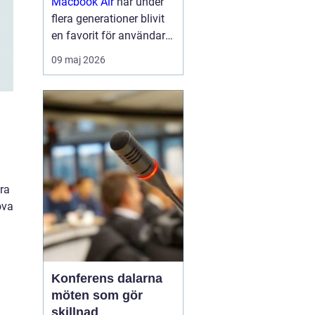
Macbook Air
har under
flera generationer blivit
en favorit för användare
som vill kombinera
09 maj 2026
smidig rörlighet med
pålitlig prestanda.
Modellen är känd för sin
låga vikt, tysta drift och
långa batte...
ara
öva
Konferens dalarna
möten som gör
skillnad