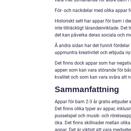
För- och nackdelar med olika appar fö
Historiskt sett har appar för barn i 
inte tillräckligt lärandeinriktade. Det
det kan påverka deras sociala och mo
Å andra sidan har det funnit fördela
uppmuntra kreativitet och erbjuda nya 
Det finns dock appar som har negativa
appen som kan vara störande för både
kvalitet och som kan vara svåra att n
Sammanfattning
Appar för barn 2-3 år gratis erbjuder
Det finns olika typer av appar, inklus
pusselspel och musik- och rörelseapp
öka. Det finns skillnader mellan oli
appar. Det är viktigt att vara medvete