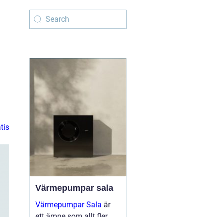
e
tis
Värmepumpar sala
Värmepumpar Sala
är
ett ämne som allt fler