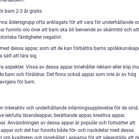
r barn 2-3 år gratis
denna åldersgrupp ofta anklagats för att vara för underhållande o
 har funnits oro över att barn ska bli beroende av skärmtid och att
toriska färdigheter negativt.
r med dessa appar, som att de kan förbättra barns språkkunskape
sätt att lära sig.
 aspekter. Vissa av dessa appar innehåller reklam eller köp inu
 barn och föräldrar. Det finns också appar som inte är av hög
avigera för barn.
 en interaktiv och underhållande inlärningsupplevelse för de små.
ive lekfulla lärandeappar, berättande appar, kreativa appar,
ar. Användningen av dessa appar är populär och fortsätter att
ka appar och det har funnits både för- och nackdelar med dessa
n om kvaliteten och innehållet i apparna för att säkerställa att d