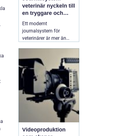
veterinär nyckeln till
kla
en tryggare och
smidigare djurvård
Ett modernt
r
journalsystem för
veterinärer är mer än
bara ett digitalt arkiv.
När kliniker växer, antalet
ka
patienter ökar och
kraven på
dokumentation skärps,
t
blir ett genomtänkt
system avgörande för
både kvalitet och
arbetsmiljö. Ett bra
04
mars 2026
sa
n
Videoproduktion