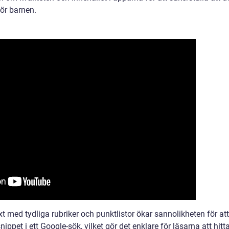
för barnen.
t med tydliga rubriker och punktlistor ökar sannolikheten för att
ppet i ett Google-sök, vilket gör det enklare för läsarna att hitt