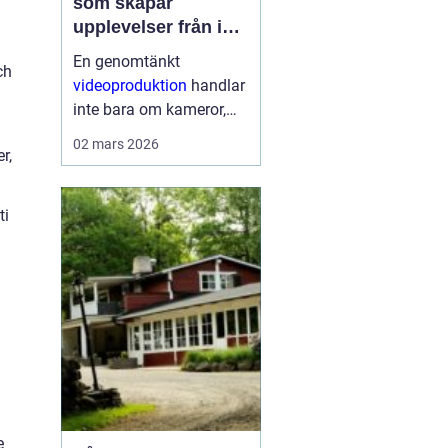
som skapar
upplevelser från idé
till färdig sändning
En genomtänkt
ch
videoproduktion
handlar
inte bara om kameror,
kablar och skärmar. Den
02 mars 2026
r,
handlar om att skapa
upplevelser som
människor minns.
ti
Oavsett om det gäller en
konferens, konsert,
mässa eller ett ...
e