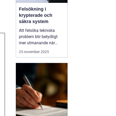
Felsökning i
krypterade och
säkra system
Att felsöka tekniska
problem blir betydligt
mer utmanande när
system är krypterade
25 november 2025
och högt skyddade.
Säkerhet och integritet
måste alltid prioriteras,
vilket innebär att vanliga
felsökningsmetoder inte
alltid...