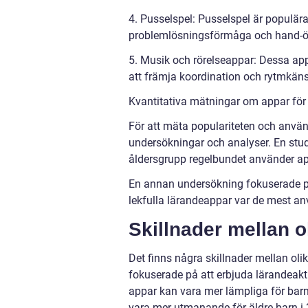
4. Pusselspel: Pusselspel är populära
problemlösningsförmåga och hand-ö
5. Musik och rörelseappar: Dessa app
att främja koordination och rytmkän
Kvantitativa mätningar om appar för 
För att mäta populariteten och använ
undersökningar och analyser. En stud
åldersgrupp regelbundet använder app
En annan undersökning fokuserade på
lekfulla lärandeappar var de mest anv
Skillnader mellan ol
Det finns några skillnader mellan olik
fokuserade på att erbjuda lärandeakti
appar kan vara mer lämpliga för bar
vara mer utmanande för äldre barn i 