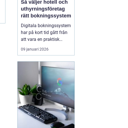
Så väljer hotell och
uthyrningsföretag
r
rätt bokningssystem
Digitala bokningssystem
har på kort tid gått från
att vara en praktisk
detalj till att bli hjärtat i
09 januari 2026
många
uthyrningsverksamheter.
För hotell, campingar,
stugbyar och
semesterboenden är ett
modernt system ofta s...