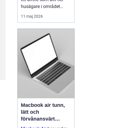
husägare i området
intresserar sig för när
11 maj 2026
energipriserna stiger och
kraven på hållbara
lösningar ökar. Många
vill sänka sina
värmeko...
Macbook air tunn,
lätt och
förvånansvärt
kraftfull