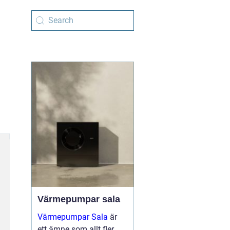
Värmepumpar sala
Värmepumpar Sala
är
ett ämne som allt fler