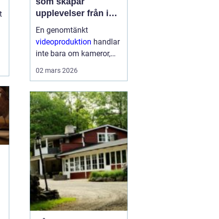
som skapar
k
upplevelser från idé
t
till färdig sändning
En genomtänkt
videoproduktion
handlar
inte bara om kameror,
kablar och skärmar. Den
02 mars 2026
handlar om att skapa
upplevelser som
människor minns.
Oavsett om det gäller en
konferens, konsert,
mässa eller ett ...