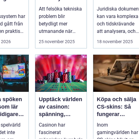
kontraktsgrans
Att felsöka tekniska
Juridiska dokumen
gssystem
ning
ssystem har
problem blir
kan vara komplexa
id gått från
betydligt mer
och tidskrävande
en praktisk
utmanande när
att analysera, och
..
system är
felaktigheter eller
i 2026
25 november 2025
18 november 2025
krypterade oc...
mi...
la spöken
Upptäck världen
Köpa och sälja
som lär
av casinon:
CS-skins: Så
tidigare
spänning,
fungerar
e
strategi och tur
marknaden
 spelvärld
Casinon har
Inom
et inte
fascinerat
gamingvärlden har