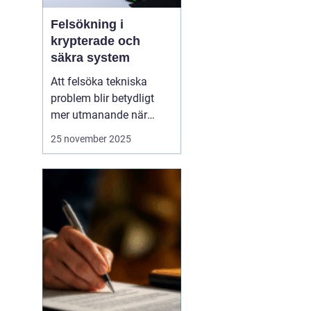
Felsökning i
krypterade och
säkra system
Att felsöka tekniska
problem blir betydligt
mer utmanande när
system är krypterade
25 november 2025
och högt skyddade.
Säkerhet och integritet
måste alltid prioriteras,
vilket innebär att vanliga
felsökningsmetoder inte
alltid...