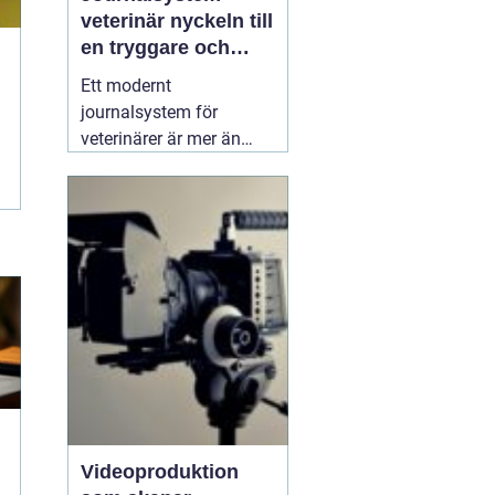
veterinär nyckeln till
en tryggare och
smidigare djurvård
Ett modernt
journalsystem för
veterinärer är mer än
bara ett digitalt arkiv.
När kliniker växer, antalet
patienter ökar och
kraven på
dokumentation skärps,
blir ett genomtänkt
system avgörande för
både kvalitet och
arbetsmiljö. Ett bra
04
mars 2026
Videoproduktion