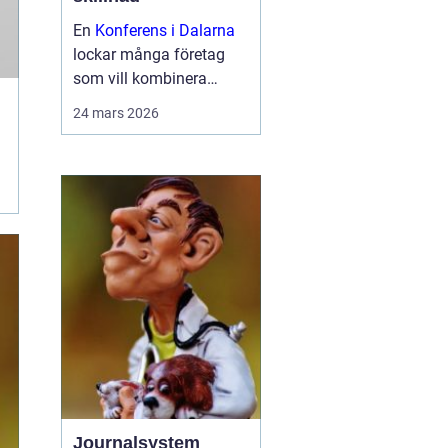
En
Konferens i Dalarna
lockar många företag
som vill kombinera
seriösa möten med
24 mars 2026
miljöer som ger energi.
Landskapet bjuder på
stilla sjöar, skogar och
byar med starka
traditioner. Samtid...
Journalsystem