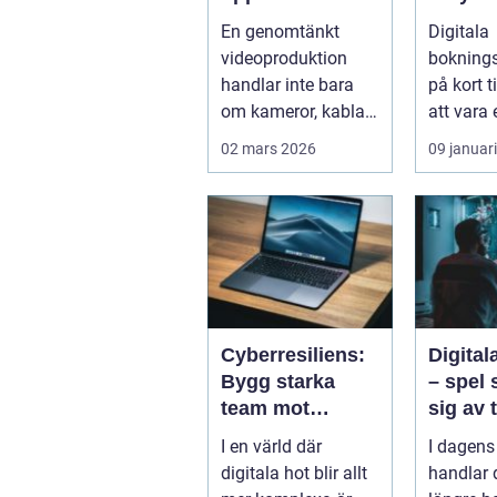
idé till färdig
g rätt
En genomtänkt
Digitala
sändning
boknin
videoproduktion
bokning
handlar inte bara
på kort t
om kameror, kablar
att vara 
och skärmar. Den
detalj till.
02 mars 2026
09 januar
handlar om att s...
Cyberresiliens:
Digita
Bygg starka
– spel 
team mot
sig av 
digitala hot
spelar
I en värld där
I dagens
digitala hot blir allt
handlar d