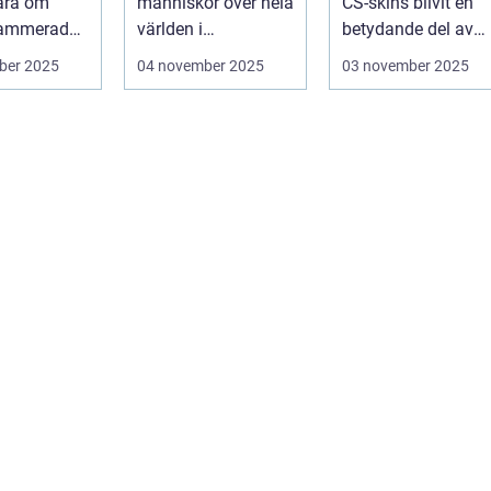
ara om
människor över hela
CS-skins blivit en
rammerade
världen i
betydande del av
h fasta m...
århundraden. Dessa
spelupplevelsen fö
ber 2025
04 november 2025
03 november 2025
platser...
många...