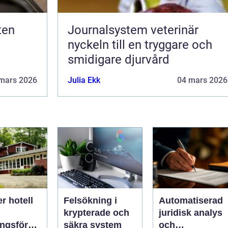
Journalsystem veterinär
nyckeln till en tryggare och
smidigare djurvård
mars 2026
Julia Ekk
04 mars 2026
er hotell
Felsökning i
Automatiserad
krypterade och
juridisk analys
ingsföreta
säkra system
och