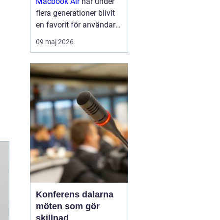
Macbook Air
har under
flera generationer blivit
en favorit för användare
som vill kombinera
09 maj 2026
smidig rörlighet med
pålitlig prestanda.
Modellen är känd för sin
låga vikt, tysta drift och
långa batte...
Konferens dalarna
möten som gör
skillnad