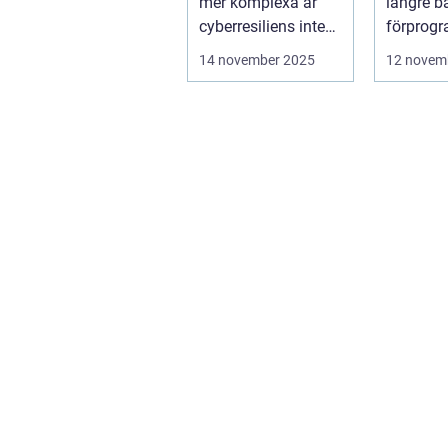
mer komplexa är
längre b
cyberresiliens inte
förprog
längre...
banor oc
14 november 2025
12 novem