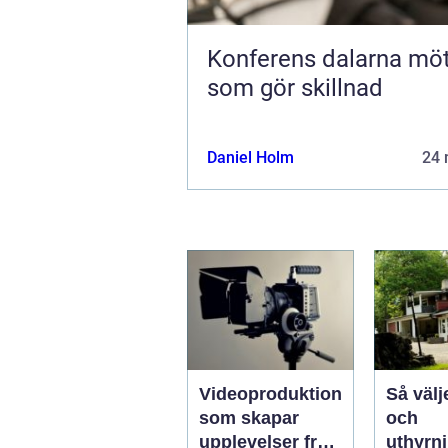
Konferens dalarna möten
som gör skillnad
Daniel Holm
24 
Videoproduktion
Så välj
som skapar
och
upplevelser från
uthyrn