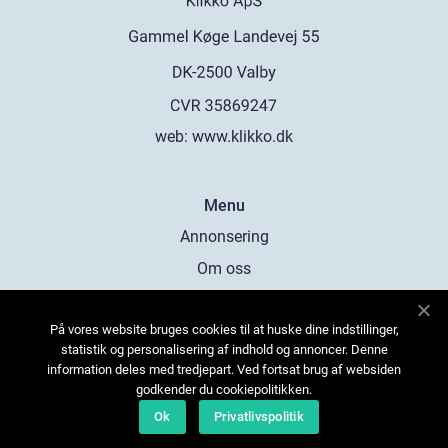
web:
www.klikko.dk
Menu
Annonsering
Om oss
Cookies
På vores website bruges cookies til at huske dine indstillinger,
Kontakta oss
statistik og personalisering af indhold og annoncer. Denne
Sitemap
information deles med tredjepart. Ved fortsat brug af websiden
godkender du cookiepolitikken.
Ok
Privatlivspolitik