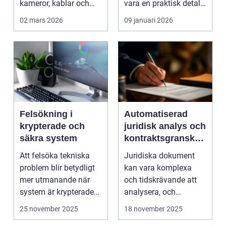
kameror, kablar och
vara en praktisk detalj
skärmar. Den handlar
till...
02 mars 2026
09 januari 2026
om att s...
Felsökning i
Automatiserad
krypterade och
juridisk analys och
säkra system
kontraktsgranskni
ng
Att felsöka tekniska
Juridiska dokument
problem blir betydligt
kan vara komplexa
mer utmanande när
och tidskrävande att
system är krypterade
analysera, och
oc...
felaktigheter eller mi...
25 november 2025
18 november 2025