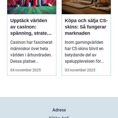
Upptäck världen
Köpa och sälja CS-
av casinon:
skins: Så fungerar
spänning, strategi
marknaden
och tur
Casinon har fascinerat
Inom gamingvärlden
människor över hela
har CS-skins blivit en
världen i århundraden.
betydande del av
Dessa platser...
spelupplevelsen för
många...
04 november 2025
03 november 2025
Adress