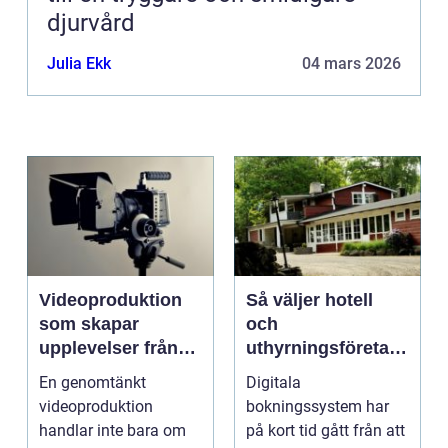
djurvård
Julia Ekk
04 mars 2026
Videoproduktion
Så väljer hotell
som skapar
och
upplevelser från
uthyrningsföretag
idé till färdig
rätt
En genomtänkt
Digitala
sändning
bokningssystem
videoproduktion
bokningssystem har
handlar inte bara om
på kort tid gått från att