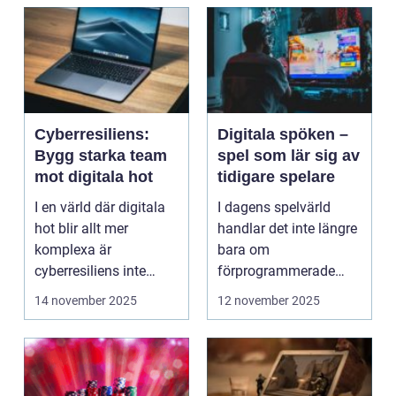
Cyberresiliens:
Digitala spöken –
Bygg starka team
spel som lär sig av
mot digitala hot
tidigare spelare
I en värld där digitala
I dagens spelvärld
hot blir allt mer
handlar det inte längre
komplexa är
bara om
cyberresiliens inte
förprogrammerade
längre...
banor och fasta m...
14 november 2025
12 november 2025