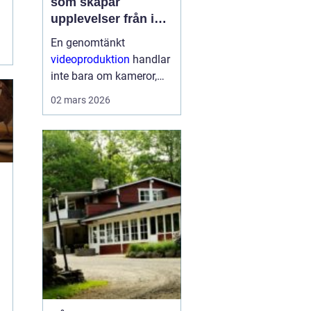
som skapar
upplevelser från idé
till färdig sändning
En genomtänkt
videoproduktion
handlar
inte bara om kameror,
kablar och skärmar. Den
02 mars 2026
handlar om att skapa
upplevelser som
människor minns.
Oavsett om det gäller en
konferens, konsert,
mässa eller ett ...
r