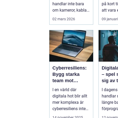
handlar inte bara
på kort t
om kameror, kablar
att vara 
och skärmar. Den
detalj till.
02 mars 2026
09 januar
handlar om att s...
Cyberresiliens:
Digita
Bygg starka
– spel 
team mot
sig av 
digitala hot
spelar
I en värld där
I dagens
digitala hot blir allt
handlar d
mer komplexa är
längre b
cyberresiliens inte
förprog
längre...
banor oc
14 november 2025
12 novem