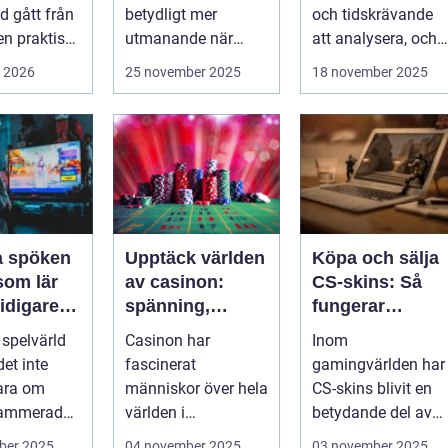
id gått från
betydligt mer
och tidskrävande
en praktisk
utmanande när
att analysera, och
..
system är
felaktigheter eller
i 2026
25 november 2025
18 november 2025
krypterade oc...
mi...
la spöken
Upptäck världen
Köpa och sälja
som lär
av casinon:
CS-skins: Så
tidigare
spänning,
fungerar
e
strategi och tur
marknaden
 spelvärld
Casinon har
Inom
et inte
fascinerat
gamingvärlden har
ara om
människor över hela
CS-skins blivit en
rammerade
världen i
betydande del av
h fasta m...
århundraden. Dessa
spelupplevelsen fö
ber 2025
04 november 2025
03 november 2025