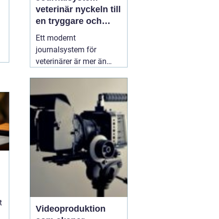
veterinär nyckeln till
en tryggare och
smidigare djurvård
Ett modernt
journalsystem för
veterinärer är mer än
bara ett digitalt arkiv.
När kliniker växer, antalet
patienter ökar och
kraven på
dokumentation skärps,
blir ett genomtänkt
system avgörande för
både kvalitet och
arbetsmiljö. Ett bra
04
mars 2026
k
t
Videoproduktion