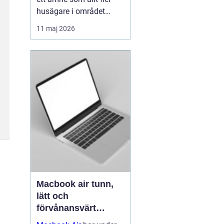
husägare i området
intresserar sig för när
11 maj 2026
energipriserna stiger och
kraven på hållbara
lösningar ökar. Många
vill sänka sina
värmeko...
Macbook air tunn,
lätt och
förvånansvärt
kraftfull