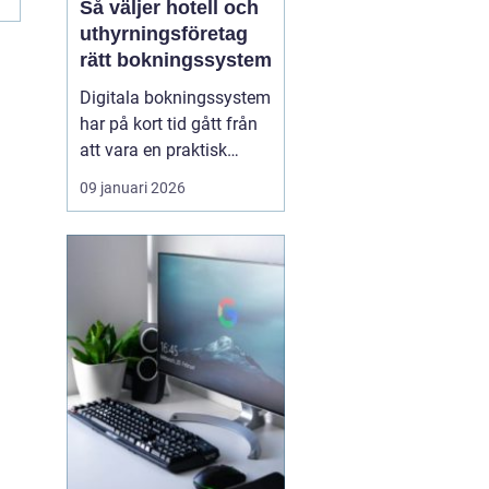
Så väljer hotell och
uthyrningsföretag
rätt bokningssystem
Digitala bokningssystem
har på kort tid gått från
att vara en praktisk
detalj till att bli hjärtat i
09 januari 2026
många
uthyrningsverksamheter.
För hotell, campingar,
stugbyar och
semesterboenden är ett
modernt system ofta s...