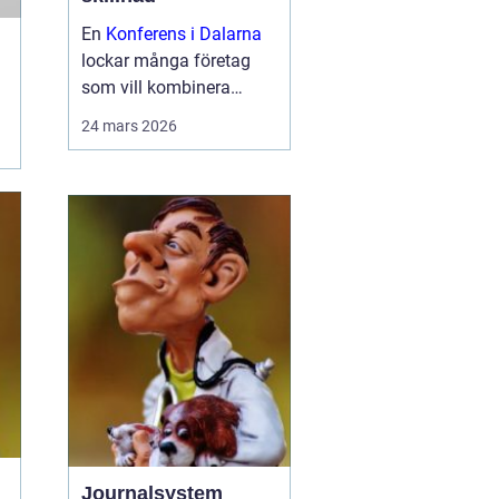
En
Konferens i Dalarna
lockar många företag
som vill kombinera
seriösa möten med
24 mars 2026
miljöer som ger energi.
Landskapet bjuder på
stilla sjöar, skogar och
byar med starka
traditioner. Samtid...
Journalsystem