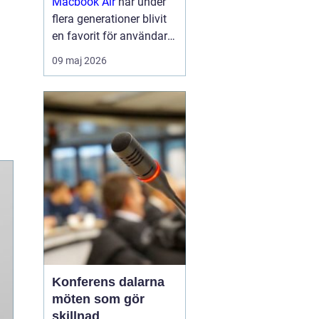
Macbook Air
har under
flera generationer blivit
en favorit för användare
som vill kombinera
09 maj 2026
smidig rörlighet med
pålitlig prestanda.
Modellen är känd för sin
låga vikt, tysta drift och
långa batte...
Konferens dalarna
möten som gör
skillnad