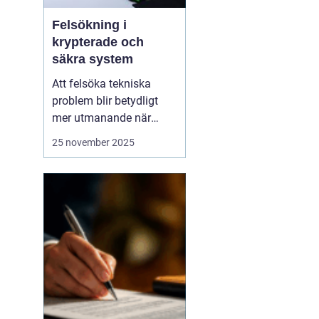
Felsökning i
krypterade och
säkra system
Att felsöka tekniska
problem blir betydligt
mer utmanande när
system är krypterade
25 november 2025
och högt skyddade.
Säkerhet och integritet
måste alltid prioriteras,
vilket innebär att vanliga
felsökningsmetoder inte
alltid...