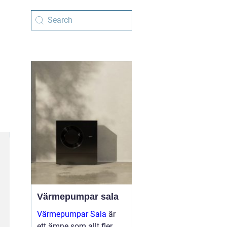
Värmepumpar sala
Värmepumpar Sala
är
ett ämne som allt fler