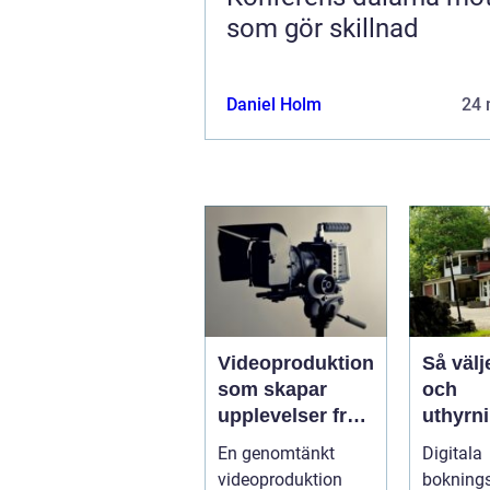
som gör skillnad
Daniel Holm
24 
Videoproduktion
Så välj
som skapar
och
upplevelser från
uthyrn
idé till färdig
g rätt
En genomtänkt
Digitala
sändning
boknin
videoproduktion
bokning