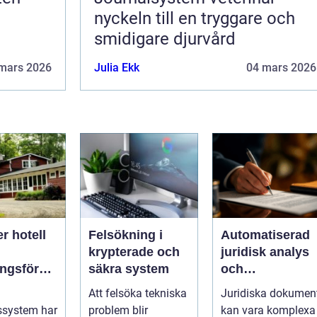
nyckeln till en tryggare och
smidigare djurvård
mars 2026
Julia Ekk
04 mars 2026
er hotell
Felsökning i
Automatiserad
krypterade och
juridisk analys
ingsföreta
säkra system
och
kontraktsgrans
Att felsöka tekniska
Juridiska dokumen
gssystem
ning
ssystem har
problem blir
kan vara komplexa