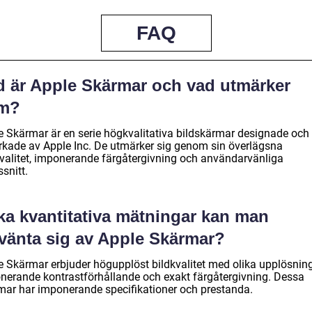
FAQ
d är Apple Skärmar och vad utmärker
m?
e Skärmar är en serie högkvalitativa bildskärmar designade och
verkade av Apple Inc. De utmärker sig genom sin överlägsna
kvalitet, imponerande färgåtergivning och användarvänliga
snitt.
lka kvantitativa mätningar kan man
rvänta sig av Apple Skärmar?
e Skärmar erbjuder högupplöst bildkvalitet med olika upplösning
nerande kontrastförhållande och exakt färgåtergivning. Dessa
mar har imponerande specifikationer och prestanda.