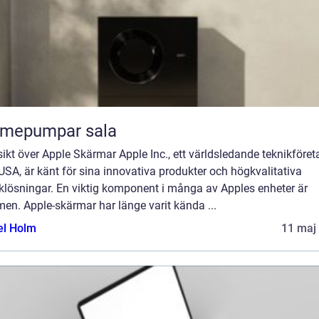
rmepumpar sala
ikt över Apple Skärmar Apple Inc., ett världsledande teknikföret
USA, är känt för sina innovativa produkter och högkvalitativa
klösningar. En viktig komponent i många av Apples enheter är
en. Apple-skärmar har länge varit kända ...
el Holm
11 maj