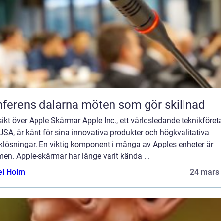
Konferens dalarna möten som gör skillnad
ikt över Apple Skärmar Apple Inc., ett världsledande teknikföret
USA, är känt för sina innovativa produkter och högkvalitativa
klösningar. En viktig komponent i många av Apples enheter är
en. Apple-skärmar har länge varit kända ...
el Holm
24 mars