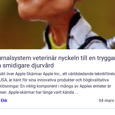
lsystem veterinär nyckeln till en tryggare
 smidigare djurvård
ikt över Apple Skärmar Apple Inc., ett världsledande teknikföret
USA, är känt för sina innovativa produkter och högkvalitativa
klösningar. En viktig komponent i många av Apples enheter är
en. Apple-skärmar har länge varit kända ...
 Ekk
04 mars