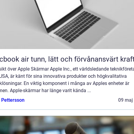
Macbook air tunn, lätt och förvånansvärt kraf
ikt över Apple Skärmar Apple Inc., ett världsledande teknikföret
USA, är känt för sina innovativa produkter och högkvalitativa
klösningar. En viktig komponent i många av Apples enheter är
en. Apple-skärmar har länge varit kända ...
e Pettersson
09 maj