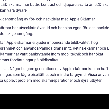
LED-skärmar har bättre kontrast och djupare svärta än LCD-skä
kan vara dyrare.
sk genomgång av för- och nackdelar med Apple Skärmar
kärmar har utvecklats över tid och har sina egna för- och nackde
istorisk genomgång:
elar: Apple-skärmar erbjuder imponerande bildkvalitet, hög
grannhet och användarvänliga gränssnitt. Retina-skärmar och L
skärmar har varit banbrytande inom mobilteknik och har ökat
rnas förväntningar på bildkvalitet.
delar: Några tidigare generationer av Apple-skärmar kan ha haft
ningar, som lägre pixeltäthet och mindre färgrymd. Vissa anvä
så upplevt problem med skärmreparationer och dyra utbyten.