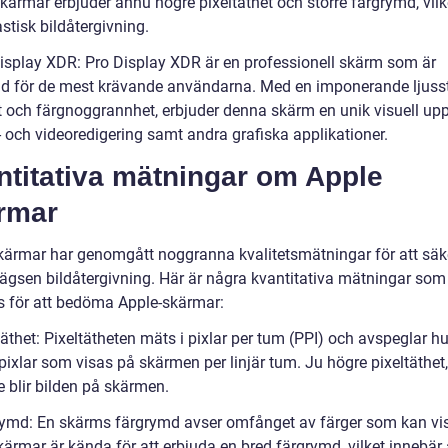
kärmar erbjuder ännu högre pixeltäthet och större färgrymd, vilk
stisk bildåtergivning.
Display XDR: Pro Display XDR är en professionell skärm som är
d för de mest krävande användarna. Med en imponerande ljusst
t och färgnoggrannhet, erbjuder denna skärm en unik visuell upp
- och videoredigering samt andra grafiska applikationer.
ntitativa mätningar om Apple
rmar
kärmar har genomgått noggranna kvalitetsmätningar för att säke
lägsen bildåtergivning. Här är några kvantitativa mätningar som
 för att bedöma Apple-skärmar:
täthet: Pixeltätheten mäts i pixlar per tum (PPI) och avspeglar hu
ixlar som visas på skärmen per linjär tum. Ju högre pixeltäthet
e blir bilden på skärmen.
rymd: En skärms färgrymd avser omfånget av färger som kan vi
ärmar är kända för att erbjuda en bred färgrymd, vilket innebär 