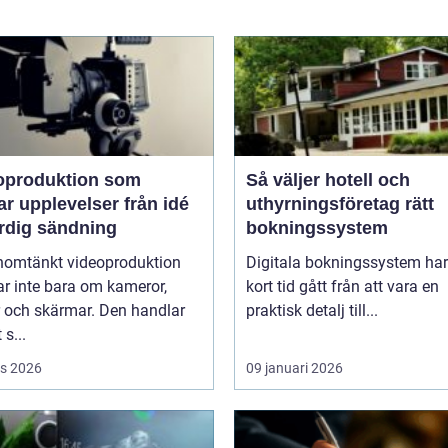
oproduktion som
Så väljer hotell och
upplevelser från idé
uthyrningsföretag rätt
färdig sändning
bokningssystem
nomtänkt videoproduktion
Digitala bokningssystem har
r inte bara om kameror,
kort tid gått från att vara en
r och skärmar. Den handlar
praktisk detalj till...
 s...
s 2026
09 januari 2026