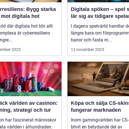
rresiliens: Bygg starka
Digitala spöken – spel
mot digitala hot
lär sig av tidigare spela
rld där digitala hot blir allt
I dagens spelvärld handlar de
mplexa är cyberresiliens
längre bara om förprogram
ngre...
banor och fasta m...
ember 2025
12 november 2025
äck världen av casinon:
Köpa och sälja CS-skin
ing, strategi och tur
fungerar marknaden
on har fascinerat människor
Inom gamingvärlden har CS-
ela världen i århundraden.
blivit en betydande del av