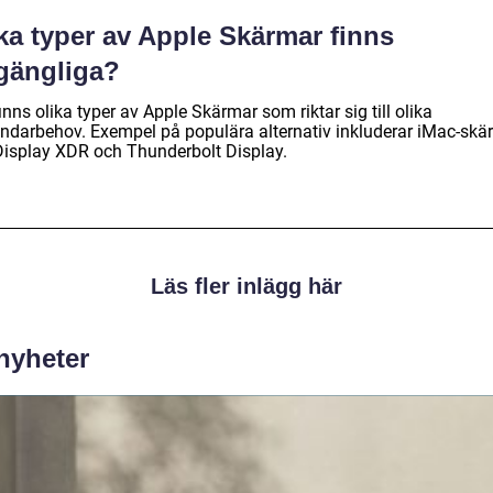
ka typer av Apple Skärmar finns
lgängliga?
inns olika typer av Apple Skärmar som riktar sig till olika
ndarbehov. Exempel på populära alternativ inkluderar iMac-skä
Display XDR och Thunderbolt Display.
Läs fler inlägg här
 nyheter