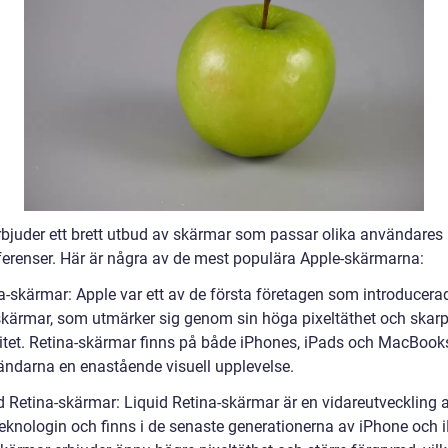
rbjuder ett brett utbud av skärmar som passar olika användares
ferenser. Här är några av de mest populära Apple-skärmarna:
na-skärmar: Apple var ett av de första företagen som introducera
skärmar, som utmärker sig genom sin höga pixeltäthet och skar
litet. Retina-skärmar finns på både iPhones, iPads och MacBook
ändarna en enastående visuell upplevelse.
id Retina-skärmar: Liquid Retina-skärmar är en vidareutveckling 
teknologin och finns i de senaste generationerna av iPhone och 