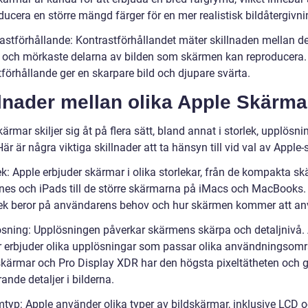
ucera en större mängd färger för en mer realistisk bildåtergivni
rastförhållande: Kontrastförhållandet mäter skillnaden mellan d
e och mörkaste delarna av bilden som skärmen kan reproducera.
förhållande ger en skarpare bild och djupare svärta.
lnader mellan olika Apple Skärma
ärmar skiljer sig åt på flera sätt, bland annat i storlek, upplösn
Här är några viktiga skillnader att ta hänsyn till vid val av Apple
ek: Apple erbjuder skärmar i olika storlekar, från de kompakta s
nes och iPads till de större skärmarna på iMacs och MacBooks.
lek beror på användarens behov och hur skärmen kommer att a
ösning: Upplösningen påverkar skärmens skärpa och detaljnivå. 
 erbjuder olika upplösningar som passar olika användningsom
skärmar och Pro Display XDR har den högsta pixeltätheten och g
nde detaljer i bilderna.
mtyp: Apple använder olika typer av bildskärmar, inklusive LCD 