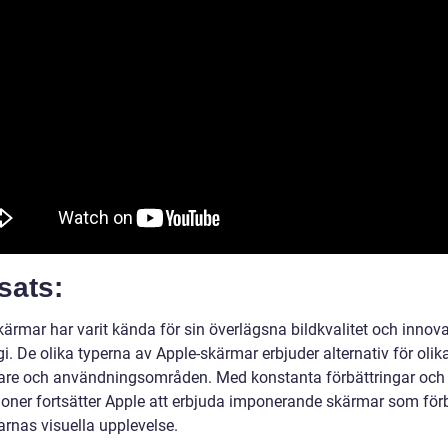
sats:
ärmar har varit kända för sin överlägsna bildkvalitet och innova
i. De olika typerna av Apple-skärmar erbjuder alternativ för olik
re och användningsområden. Med konstanta förbättringar och
ioner fortsätter Apple att erbjuda imponerande skärmar som förb
rnas visuella upplevelse.