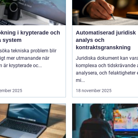
ökning i krypterade och
Automatiserad juridisk
a system
analys och
kontraktsgranskning
lsöka tekniska problem blir
ligt mer utmanande när
Juridiska dokument kan var
 är krypterade oc...
komplexa och tidskrävande 
analysera, och felaktigheter e
mi...
ember 2025
18 november 2025