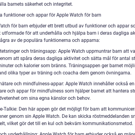
lla barnets säkerhet och integritet.
a funktioner och appar för Apple Watch för barn
atch för barn erbjuder ett brett utbud av funktioner och appar s
t utformade för att underhålla och hjälpa barn i deras dagliga akt
några av de populära funktionerna och apparna:
vitetsringer och träningsapp: Apple Watch uppmuntrar barn att v
enom att spåra deras dagliga aktivitet och sätta mål för antal s
minuter och kalorier som bränns. Träningsappen ger barnet möjli
land olika typer av träning och coacha dem genom övningarna.
mätare och mindfulness-appar: Apple Watch innehåller också en
are och appar för mindfulness som hjälper barnet att hantera st
vetenhet om sina egna känslor och behov.
ie-Talkie: Den här appen gör det möjligt för barn att kommunice
nner genom sin Apple Watch. De kan skicka röstmeddelanden s
elt, vilket gör det till en kul och bekväm kommunikationsmetod.
 och underhållning: Apple Watch för barn erbjuder också en män