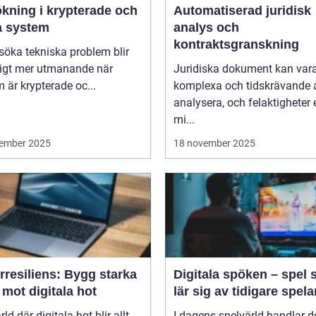
ökning i krypterade och
Automatiserad juridisk
a system
analys och
kontraktsgranskning
lsöka tekniska problem blir
ligt mer utmanande när
Juridiska dokument kan var
 är krypterade oc...
komplexa och tidskrävande 
analysera, och felaktigheter e
mi...
ember 2025
18 november 2025
rresiliens: Bygg starka
Digitala spöken – spel
mot digitala hot
lär sig av tidigare spela
rld där digitala hot blir allt
I dagens spelvärld handlar de