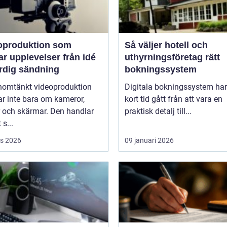
oproduktion som
Så väljer hotell och
upplevelser från idé
uthyrningsföretag rätt
färdig sändning
bokningssystem
nomtänkt videoproduktion
Digitala bokningssystem har
r inte bara om kameror,
kort tid gått från att vara en
r och skärmar. Den handlar
praktisk detalj till...
 s...
s 2026
09 januari 2026