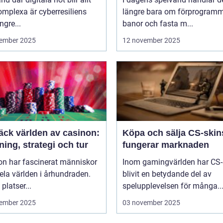
mplexa är cyberresiliens
längre bara om förprogram
ngre...
banor och fasta m...
ember 2025
12 november 2025
äck världen av casinon:
Köpa och sälja CS-skin
ing, strategi och tur
fungerar marknaden
on har fascinerat människor
Inom gamingvärlden har CS-
ela världen i århundraden.
blivit en betydande del av
platser...
spelupplevelsen för många..
ember 2025
03 november 2025