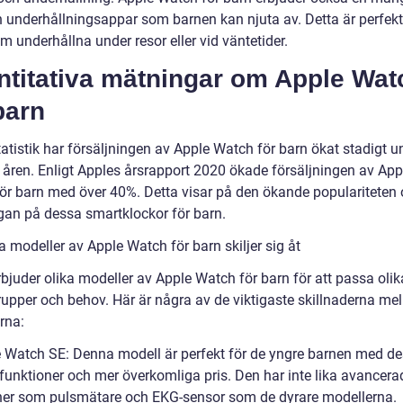
h underhållningsappar som barnen kan njuta av. Detta är perfekt 
m underhållna under resor eller vid väntetider.
ntitativa mätningar om Apple Wat
barn
tatistik har försäljningen av Apple Watch för barn ökat stadigt u
 åren. Enligt Apples årsrapport 2020 ökade försäljningen av App
ör barn med över 40%. Detta visar på den ökande populariteten
ågan på dessa smartklockor för barn.
a modeller av Apple Watch för barn skiljer sig åt
bjuder olika modeller av Apple Watch för barn för att passa olik
rupper och behov. Här är några av de viktigaste skillnaderna mel
rna:
e Watch SE: Denna modell är perfekt för de yngre barnen med d
 funktioner och mer överkomliga pris. Den har inte lika avancera
ner som pulsmätare och EKG-sensor som de dyrare modellerna.