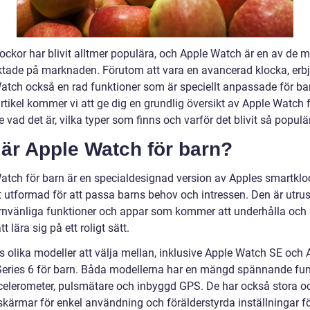
ockor har blivit alltmer populära, och Apple Watch är en av de m
aktade på marknaden. Förutom att vara en avancerad klocka, erb
atch också en rad funktioner som är speciellt anpassade för bar
tikel kommer vi att ge dig en grundlig översikt av Apple Watch f
e vad det är, vilka typer som finns och varför det blivit så populär
är Apple Watch för barn?
atch för barn är en specialdesignad version av Apples smartklo
lt utformad för att passa barns behov och intressen. Den är utru
nvänliga funktioner och appar som kommer att underhålla och 
tt lära sig på ett roligt sätt.
s olika modeller att välja mellan, inklusive Apple Watch SE och 
eries 6 för barn. Båda modellerna har en mängd spännande fun
elerometer, pulsmätare och inbyggd GPS. De har också stora o
skärmar för enkel användning och förälderstyrda inställningar fö