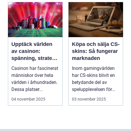
Upptäck världen
Köpa och sälja CS-
av casinon:
skins: Så fungerar
spänning, strategi
marknaden
och tur
Casinon har fascinerat
Inom gamingvärlden
människor över hela
har CS-skins blivit en
världen i århundraden.
betydande del av
Dessa platser...
spelupplevelsen för
många...
04 november 2025
03 november 2025