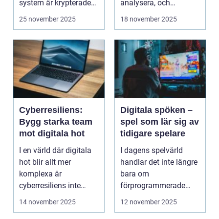
system är krypterade
analysera, och
oc...
felaktigheter eller mi...
25 november 2025
18 november 2025
Cyberresiliens:
Digitala spöken –
Bygg starka team
spel som lär sig av
mot digitala hot
tidigare spelare
I en värld där digitala
I dagens spelvärld
hot blir allt mer
handlar det inte längre
komplexa är
bara om
cyberresiliens inte
förprogrammerade
längre...
banor och fasta m...
14 november 2025
12 november 2025