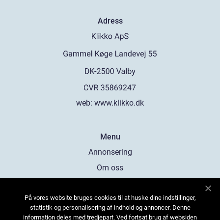
Adress
web:
www.klikko.dk
Menu
Annonsering
Om oss
Cookies
På vores website bruges cookies til at huske dine indstillinger,
Kontakta oss
statistik og personalisering af indhold og annoncer. Denne
Sitemap
information deles med tredjepart. Ved fortsat brug af websiden