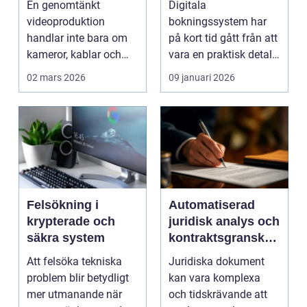
En genomtänkt
Digitala
sändning
bokningssystem
videoproduktion
bokningssystem har
handlar inte bara om
på kort tid gått från att
kameror, kablar och
vara en praktisk detalj
skärmar. Den handlar
till...
02 mars 2026
09 januari 2026
om att s...
Felsökning i
Automatiserad
krypterade och
juridisk analys och
säkra system
kontraktsgranskni
ng
Att felsöka tekniska
Juridiska dokument
problem blir betydligt
kan vara komplexa
mer utmanande när
och tidskrävande att