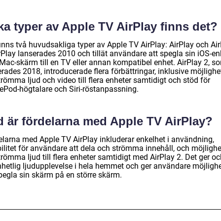
ka typer av Apple TV AirPlay finns det?
finns två huvudsakliga typer av Apple TV AirPlay: AirPlay och Ai
rPlay lanserades 2010 och tillät användare att spegla sin iOS-en
 Mac-skärm till en TV eller annan kompatibel enhet. AirPlay 2, s
rades 2018, introducerade flera förbättringar, inklusive möjligh
trömma ljud och video till flera enheter samtidigt och stöd för
Pod-högtalare och Siri-röstanpassning.
d är fördelarna med Apple TV AirPlay?
elarna med Apple TV AirPlay inkluderar enkelhet i användning,
bilitet för användare att dela och strömma innehåll, och möjligh
trömma ljud till flera enheter samtidigt med AirPlay 2. Det ger o
nhetlig ljudupplevelse i hela hemmet och ger användare möjligh
spegla sin skärm på en större skärm.