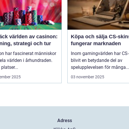
äck världen av casinon:
Köpa och sälja CS-skin
ing, strategi och tur
fungerar marknaden
on har fascinerat människor
Inom gamingvärlden har CS-
ela världen i århundraden.
blivit en betydande del av
platser...
spelupplevelsen för många..
ember 2025
03 november 2025
Adress