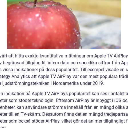
svårt att hitta exakta kvantitativa mätningar om Apple TV AirPla
 begränsad tillgång till intern data och specifika siffror från A
s vissa indikationer på dess popularitet. Till exempel visade en 
rategy Analytics att Apple TV AirPlay var den mest populära tråd
ch ljudströmningstekniken i Nordamerika under 2019.
n indikation på Apple TV AirPlays popularitet kan ses i antalet 
eter som stöder teknologin. Eftersom AirPlay är inbyggt i iOS oc
nheter, kan användare strömma innehåll från en mängd olika 
eter till en TV-skärm. Dessutom finns det en mängd tredjeparts
ter som också stöder AirPlay, vilket gör det än mer tillgängligt f
re.