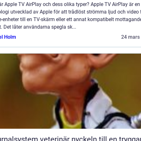
r Apple TV AirPlay och dess olika typer? Apple TV AirPlay är en
logi utvecklad av Apple för att trådlöst strömma ljud och video 
-enheter till en TV-skärm eller ett annat kompatibelt mottagand
. Det låter användarna spegla sk...
el Holm
24 mars
lsystem veterinär nyckeln till en tryggare