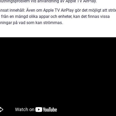
lutningsproblem vid användning av Apple TV AirPlay.
änsat innehåll: Även om Apple TV AirPlay gör det möjligt att st
l från en mängd olika appar och enheter, kan det finnas vissa
ningar på vad som kan strömmas.