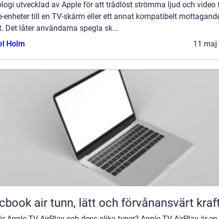
logi utvecklad av Apple för att trådlöst strömma ljud och video 
-enheter till en TV-skärm eller ett annat kompatibelt mottagand
. Det låter användarna spegla sk...
el Holm
11 maj
Macbook air tunn, lätt och förvånansvärt kraf
r Apple TV AirPlay och dess olika typer? Apple TV AirPlay är en