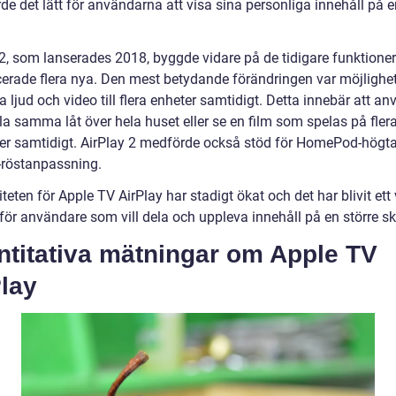
de det lätt för användarna att visa sina personliga innehåll på e
 2, som lanserades 2018, byggde vidare på de tidigare funktione
cerade flera nya. Den mest betydande förändringen var möjlighet
ljud och video till flera enheter samtidigt. Detta innebär att a
la samma låt över hela huset eller se en film som spelas på fler
er samtidigt. AirPlay 2 medförde också stöd för HomePod-högta
i-röstanpassning.
teten för Apple TV AirPlay har stadigt ökat och det har blivit ett 
 för användare som vill dela och uppleva innehåll på en större s
ntitativa mätningar om Apple TV
lay