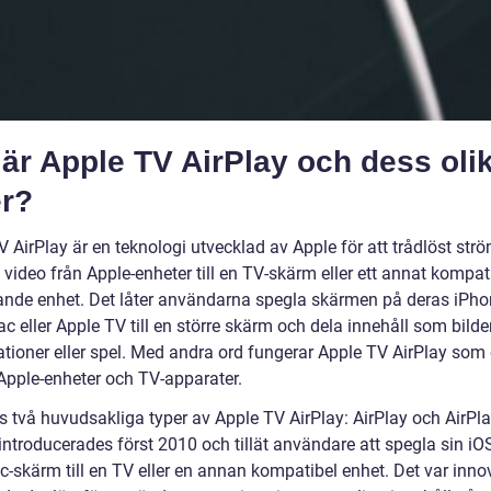
är Apple TV AirPlay och dess oli
er?
V AirPlay är en teknologi utvecklad av Apple för att trådlöst st
 video från Apple-enheter till en TV-skärm eller ett annat kompat
nde enhet. Det låter användarna spegla skärmen på deras iPho
c eller Apple TV till en större skärm och dela innehåll som bilder
ationer eller spel. Med andra ord fungerar Apple TV AirPlay som
Apple-enheter och TV-apparater.
s två huvudsakliga typer av Apple TV AirPlay: AirPlay och AirPla
introducerades först 2010 och tillät användare att spegla sin iO
c-skärm till en TV eller en annan kompatibel enhet. Det var inno