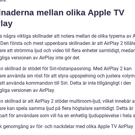
lnaderna mellan olika Apple TV
lay
s några viktiga skillnader att notera mellan de olika typerna av
 Den första och mest uppenbara skillnaden är att AirPlay 2 tillåt
re att strömma ljud och video till flera enheter samtidigt, meda
liga versionen av AirPlay inte gör det.
n skillnad är stödet för Siri-röstanpassning. Med AirPlay 2 kan
re använda sin röst för att styra uppspelning och justera voly
t använda kommandon till Siri. Detta är inte tillgängligt i den
gliga versionen av AirPlay.
 skillnad är att AirPlay 2 stöder multiroom-ljud, vilket innebär a
re kan spela samma ljud på flera högtalare samtidigt. Detta är
rt för användare som vill ha en enhetlig ljudupplevelse i hela s
sk genomgång av för- och nackdelar med olika Apple TV AirPlay