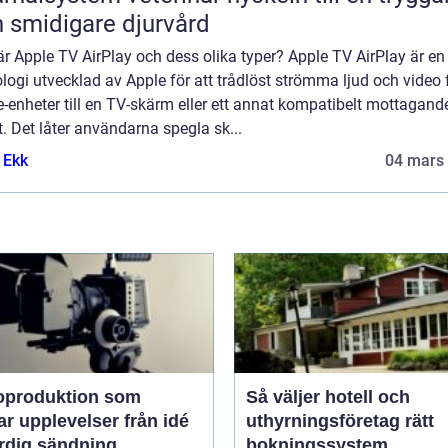
 smidigare djurvård
r Apple TV AirPlay och dess olika typer? Apple TV AirPlay är en
logi utvecklad av Apple för att trådlöst strömma ljud och video 
-enheter till en TV-skärm eller ett annat kompatibelt mottagand
. Det låter användarna spegla sk...
 Ekk
04 mars
oproduktion som
Så väljer hotell och
upplevelser från idé
uthyrningsföretag rätt
färdig sändning
bokningssystem