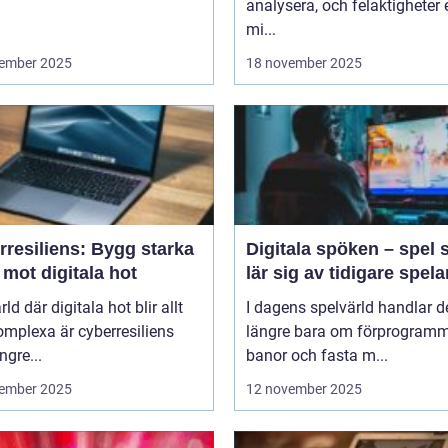
analysera, och felaktigheter e
mi...
ember 2025
18 november 2025
rresiliens: Bygg starka
Digitala spöken – spel
mot digitala hot
lär sig av tidigare spela
rld där digitala hot blir allt
I dagens spelvärld handlar de
mplexa är cyberresiliens
längre bara om förprogram
ngre...
banor och fasta m...
ember 2025
12 november 2025