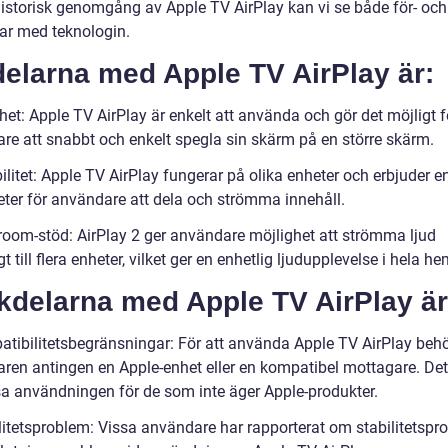
historisk genomgång av Apple TV AirPlay kan vi se både för- och
ar med teknologin.
elarna med Apple TV AirPlay är:
het: Apple TV AirPlay är enkelt att använda och gör det möjligt f
re att snabbt och enkelt spegla sin skärm på en större skärm.
bilitet: Apple TV AirPlay fungerar på olika enheter och erbjuder e
eter för användare att dela och strömma innehåll.
iroom-stöd: AirPlay 2 ger användare möjlighet att strömma ljud
t till flera enheter, vilket ger en enhetlig ljudupplevelse i hela h
kdelarna med Apple TV AirPlay är
atibilitetsbegränsningar: För att använda Apple TV AirPlay beh
ren antingen en Apple-enhet eller en kompatibel mottagare. De
a användningen för de som inte äger Apple-produkter.
ilitetsproblem: Vissa användare har rapporterat om stabilitetspr