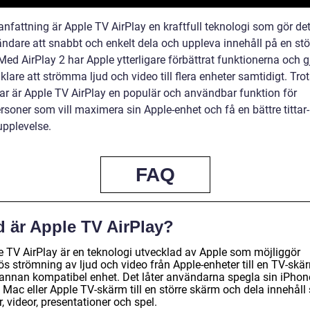
nfattning är Apple TV AirPlay en kraftfull teknologi som gör det
ändare att snabbt och enkelt dela och uppleva innehåll på en stö
ed AirPlay 2 har Apple ytterligare förbättrat funktionerna och gj
lare att strömma ljud och video till flera enheter samtidigt. Tro
ar är Apple TV AirPlay en populär och användbar funktion för
rsoner som vill maximera sin Apple-enhet och få en bättre tittar
upplevelse.
FAQ
d är Apple TV AirPlay?
e TV AirPlay är en teknologi utvecklad av Apple som möjliggör
ös strömning av ljud och video från Apple-enheter till en TV-skä
r annan kompatibel enhet. Det låter användarna spegla sin iPhon
, Mac eller Apple TV-skärm till en större skärm och dela innehål
r, videor, presentationer och spel.