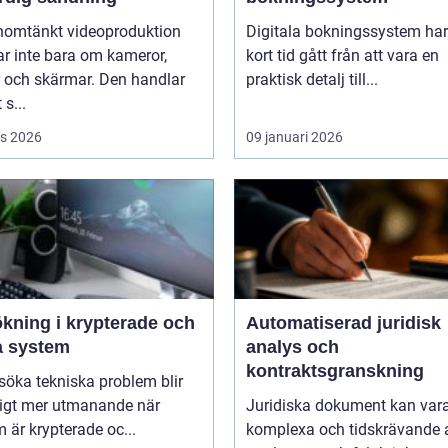
nomtänkt videoproduktion
Digitala bokningssystem har
r inte bara om kameror,
kort tid gått från att vara en
r och skärmar. Den handlar
praktisk detalj till...
 s...
s 2026
09 januari 2026
ökning i krypterade och
Automatiserad juridisk
a system
analys och
kontraktsgranskning
lsöka tekniska problem blir
ligt mer utmanande när
Juridiska dokument kan var
 är krypterade oc...
komplexa och tidskrävande 