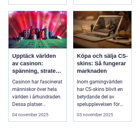
Upptäck världen
Köpa och sälja CS-
av casinon:
skins: Så fungerar
spänning, strategi
marknaden
och tur
Casinon har fascinerat
Inom gamingvärlden
människor över hela
har CS-skins blivit en
världen i århundraden.
betydande del av
Dessa platser...
spelupplevelsen för
många...
04 november 2025
03 november 2025