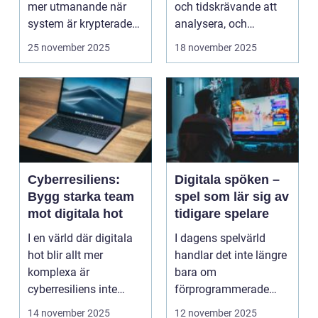
mer utmanande när
och tidskrävande att
system är krypterade
analysera, och
oc...
felaktigheter eller mi...
25 november 2025
18 november 2025
Cyberresiliens:
Digitala spöken –
Bygg starka team
spel som lär sig av
mot digitala hot
tidigare spelare
I en värld där digitala
I dagens spelvärld
hot blir allt mer
handlar det inte längre
komplexa är
bara om
cyberresiliens inte
förprogrammerade
längre...
banor och fasta m...
14 november 2025
12 november 2025