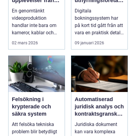
upplevelser från
uthyrningsföretag
idé till färdig
rätt
En genomtänkt
Digitala
sändning
bokningssystem
videoproduktion
bokningssystem har
handlar inte bara om
på kort tid gått från att
kameror, kablar och
vara en praktisk detalj
skärmar. Den handlar
till...
02 mars 2026
09 januari 2026
om att s...
Felsökning i
Automatiserad
krypterade och
juridisk analys och
säkra system
kontraktsgranskni
ng
Att felsöka tekniska
Juridiska dokument
problem blir betydligt
kan vara komplexa