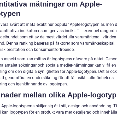
titativa mätningar om Apple-
otypen
 vara svårt att mäta exakt hur populär Apple-logotypen är, men d
antitativa indikatorer som ger viss insikt. Till exempel rangord
egelbundet som ett av de mest värdefulla varumärkena i världen 
and. Denna ranking baseras på faktorer som varumärkeskapital,
sk prestation och konsumentförtroende.
n aspekt som kan mätas är logotypens närvaro på nätet. Genom
ra antalet sökningar och sociala medier-nämningar kan vi få en
ning om den digitala synligheten för Apple-logotypen. Det är oc
 att genomföra en undersökning för att få insikt i allmänhetens
ning och igenkännande av logotypen.
lnader mellan olika Apple-logotyp
 Apple-logotyperna skiljer sig åt i stil, design och användning. Ti
 kan logotypen för en produkt vara mer detaljerad och innehåll