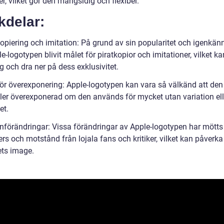
r, vilket gör den mångsidig och flexibel.
kdelar:
opiering och imitation: På grund av sin popularitet och igenkänn
e-logotypen blivit målet för piratkopior och imitationer, vilket k
ng och dra ner på dess exklusivitet.
för överexponering: Apple-logotypen kan vara så välkänd att den 
eller överexponerad om den används för mycket utan variation ell
et.
nförändringar: Vissa förändringar av Apple-logotypen har mött
rs och motstånd från lojala fans och kritiker, vilket kan påverka
ets image.