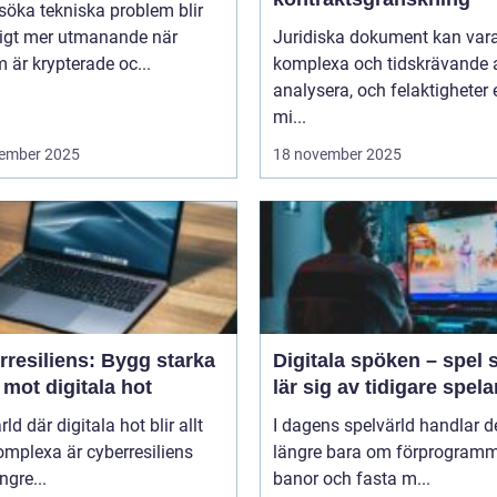
lsöka tekniska problem blir
ligt mer utmanande när
Juridiska dokument kan var
 är krypterade oc...
komplexa och tidskrävande 
analysera, och felaktigheter e
mi...
ember 2025
18 november 2025
rresiliens: Bygg starka
Digitala spöken – spel
mot digitala hot
lär sig av tidigare spela
rld där digitala hot blir allt
I dagens spelvärld handlar de
mplexa är cyberresiliens
längre bara om förprogram
ngre...
banor och fasta m...