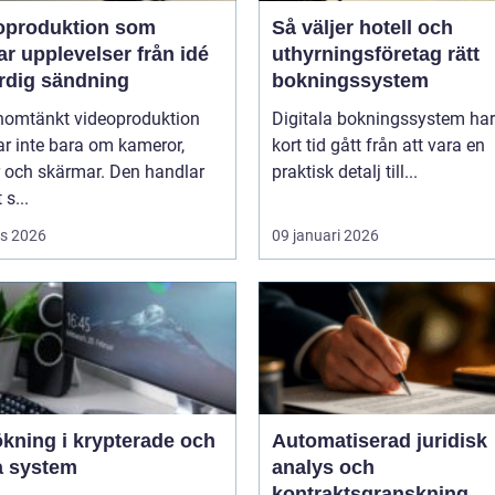
oproduktion som
Så väljer hotell och
upplevelser från idé
uthyrningsföretag rätt
färdig sändning
bokningssystem
nomtänkt videoproduktion
Digitala bokningssystem har
r inte bara om kameror,
kort tid gått från att vara en
r och skärmar. Den handlar
praktisk detalj till...
 s...
s 2026
09 januari 2026
ökning i krypterade och
Automatiserad juridisk
a system
analys och
kontraktsgranskning