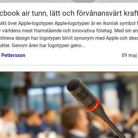
Macbook air tunn, lätt och förvånansvärt kraf
ikt över Apple-logotypen Apple-logotypen är en ikonisk symbol 
av världens mest framstående och innovativa företag. Med sin en
stilrena design har logotypen blivit synonym med Apple och des
ukter. Genom åren har logotypen geno...
e Pettersson
09 maj