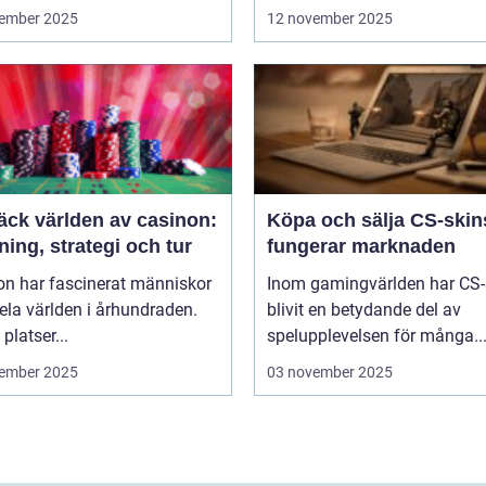
ember 2025
12 november 2025
äck världen av casinon:
Köpa och sälja CS-skin
ing, strategi och tur
fungerar marknaden
on har fascinerat människor
Inom gamingvärlden har CS-
ela världen i århundraden.
blivit en betydande del av
platser...
spelupplevelsen för många..
ember 2025
03 november 2025