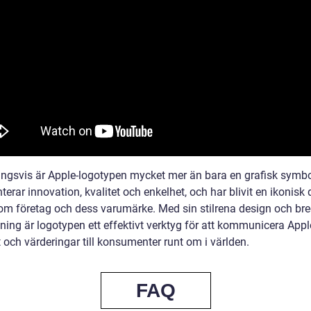
ingsvis är Apple-logotypen mycket mer än bara en grafisk symb
terar innovation, kvalitet och enkelhet, och har blivit en ikonisk 
om företag och dess varumärke. Med sin stilrena design och br
ning är logotypen ett effektivt verktyg för att kommunicera Appl
t och värderingar till konsumenter runt om i världen.
FAQ