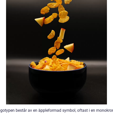
ogotypen består av en äppleformad symbol, oftast i en monokr