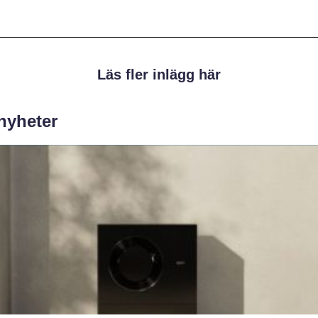
Läs fler inlägg här
 nyheter