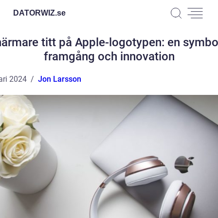
DATORWIZ.
se
närmare titt på Apple-logotypen: en symbol
framgång och innovation
ari 2024
Jon Larsson