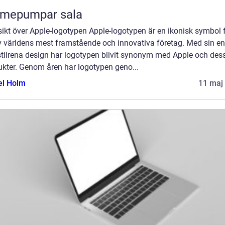
rmepumpar sala
ikt över Apple-logotypen Apple-logotypen är en ikonisk symbol 
av världens mest framstående och innovativa företag. Med sin en
stilrena design har logotypen blivit synonym med Apple och des
ukter. Genom åren har logotypen geno...
el Holm
11 maj