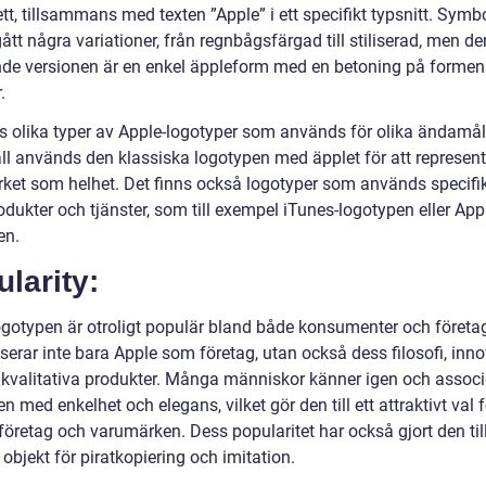
tt, tillsammans med texten ”Apple” i ett specifikt typsnitt. Symb
t några variationer, från regnbågsfärgad till stiliserad, men de
de versionen är en enkel äppleform med en betoning på formen
.
ns olika typer av Apple-logotyper som används för olika ändamål.
fall används den klassiska logotypen med äpplet för att represen
ket som helhet. Det finns också logotyper som används specifik
odukter och tjänster, som till exempel iTunes-logotypen eller App
en.
larity:
ogotypen är otroligt populär bland både konsumenter och företa
serar inte bara Apple som företag, utan också dess filosofi, inn
kvalitativa produkter. Många människor känner igen och associ
n med enkelhet och elegans, vilket gör den till ett attraktivt val f
öretag och varumärken. Dess popularitet har också gjort den till
 objekt för piratkopiering och imitation.