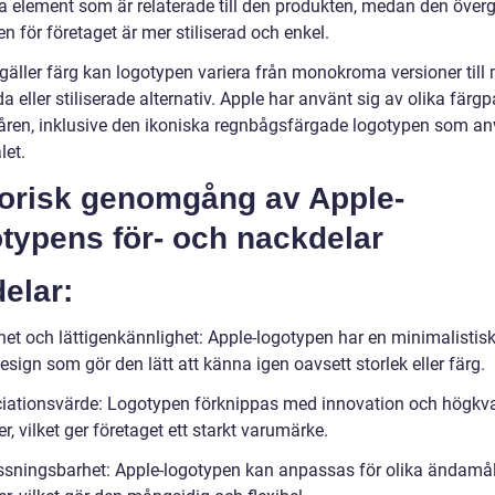
ka element som är relaterade till den produkten, medan den över
n för företaget är mer stiliserad och enkel.
 gäller färg kan logotypen variera från monokroma versioner till
a eller stiliserade alternativ. Apple har använt sig av olika färgp
ren, inklusive den ikoniska regnbågsfärgade logotypen som a
let.
torisk genomgång av Apple-
typens för- och nackdelar
elar:
het och lättigenkännlighet: Apple-logotypen har en minimalistis
design som gör den lätt att känna igen oavsett storlek eller färg.
iationsvärde: Logotypen förknippas med innovation och högkva
r, vilket ger företaget ett starkt varumärke.
sningsbarhet: Apple-logotypen kan anpassas för olika ändamå