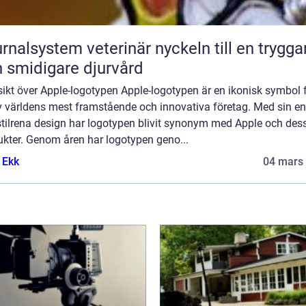
lsystem veterinär nyckeln till en tryggare
 smidigare djurvård
ikt över Apple-logotypen Apple-logotypen är en ikonisk symbol 
av världens mest framstående och innovativa företag. Med sin en
stilrena design har logotypen blivit synonym med Apple och des
ukter. Genom åren har logotypen geno...
 Ekk
04 mars