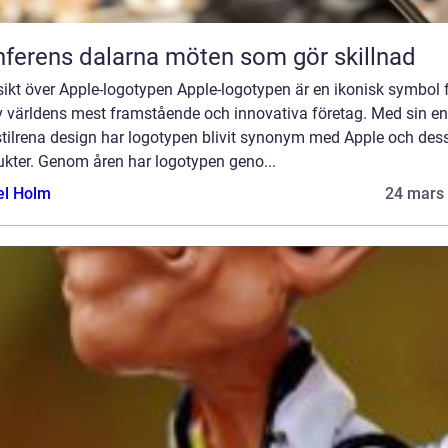
Konferens dalarna möten som gör skillnad
ikt över Apple-logotypen Apple-logotypen är en ikonisk symbol 
av världens mest framstående och innovativa företag. Med sin en
stilrena design har logotypen blivit synonym med Apple och des
ukter. Genom åren har logotypen geno...
el Holm
24 mars