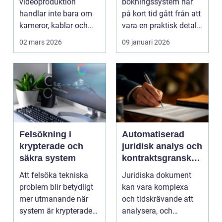
videoproduktion
bokningssystem har
handlar inte bara om
på kort tid gått från att
kameror, kablar och
vara en praktisk detalj
skärmar. Den handlar
till...
02 mars 2026
09 januari 2026
om att s...
Felsökning i
Automatiserad
krypterade och
juridisk analys och
säkra system
kontraktsgranskni
ng
Att felsöka tekniska
Juridiska dokument
problem blir betydligt
kan vara komplexa
mer utmanande när
och tidskrävande att
system är krypterade
analysera, och