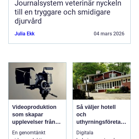
Journalsystem veterinär nyckeln
till en tryggare och smidigare
djurvård
Julia Ekk
04 mars 2026
Videoproduktion
Så väljer hotell
som skapar
och
upplevelser från
uthyrningsföretag
idé till färdig
rätt
En genomtänkt
Digitala
sändning
bokningssystem