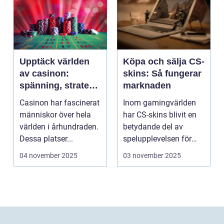
Upptäck världen
Köpa och sälja CS-
av casinon:
skins: Så fungerar
spänning, strategi
marknaden
och tur
Casinon har fascinerat
Inom gamingvärlden
människor över hela
har CS-skins blivit en
världen i århundraden.
betydande del av
Dessa platser...
spelupplevelsen för
många...
04 november 2025
03 november 2025