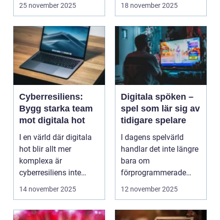
oc...
felaktigheter eller mi...
25 november 2025
18 november 2025
Cyberresiliens:
Digitala spöken –
Bygg starka team
spel som lär sig av
mot digitala hot
tidigare spelare
I en värld där digitala
I dagens spelvärld
hot blir allt mer
handlar det inte längre
komplexa är
bara om
cyberresiliens inte
förprogrammerade
längre...
banor och fasta m...
14 november 2025
12 november 2025