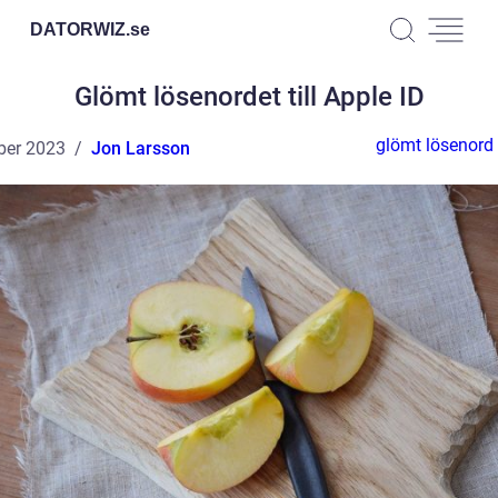
DATORWIZ.
se
Glömt lösenordet till Apple ID
glömt lösenord 
ber 2023
Jon Larsson