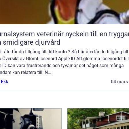
lsystem veterinär nyckeln till en tryggare
 smidigare djurvård
r återfår du tillgång till ditt konto ? Så här återfår du tillgång till 
 Översikt av Glömt lösenord Apple ID Att glömma lösenordet till
e ID kan vara frustrerande och tyvärr är det något som många
dare kan relatera till. N...
 Ekk
04 mars