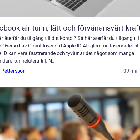
Macbook air tunn, lätt och förvånansvärt kraf
r återfår du tillgång till ditt konto ? Så här återfår du tillgång till 
 Översikt av Glömt lösenord Apple ID Att glömma lösenordet till
e ID kan vara frustrerande och tyvärr är det något som många
dare kan relatera till. N...
e Pettersson
09 maj