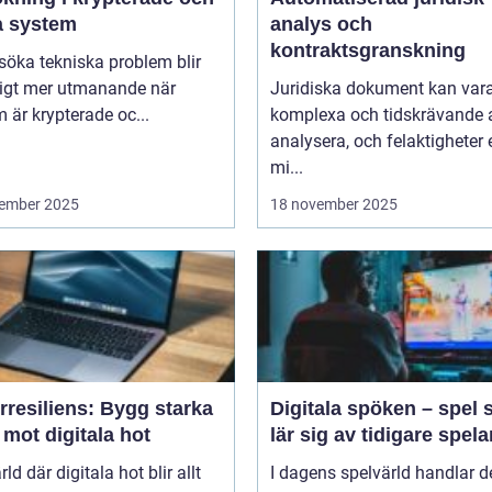
a system
analys och
kontraktsgranskning
lsöka tekniska problem blir
ligt mer utmanande när
Juridiska dokument kan var
 är krypterade oc...
komplexa och tidskrävande 
analysera, och felaktigheter e
mi...
ember 2025
18 november 2025
rresiliens: Bygg starka
Digitala spöken – spel
mot digitala hot
lär sig av tidigare spela
rld där digitala hot blir allt
I dagens spelvärld handlar de