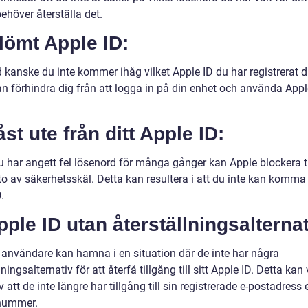
ehöver återställa det.
lömt Apple ID:
d kanske du inte kommer ihåg vilket Apple ID du har registrerat 
an förhindra dig från att logga in på din enhet och använda Appl
åst ute från ditt Apple ID:
 har angett fel lösenord för många gånger kan Apple blockera til
to av säkerhetsskäl. Detta kan resultera i att du inte kan komma 
.
pple ID utan återställningsalternat
 användare kan hamna i en situation där de inte har några
lningsalternativ för att återfå tillgång till sitt Apple ID. Detta kan
 att de inte längre har tillgång till sin registrerade e-postadress e
nummer.