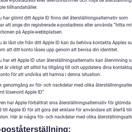
erade e-postadress eller telefonnummer och följa de återställnin
le tillhandahåller.
har glömt ditt Apple ID finns det återställningsalternativ som
ar att ange din registrerade e-postadress eller använda ”hitta mi
nktionen på Apple-webbplatsen.
 är låst ute från ditt Apple ID kan du behöva kontakta Apples s
m att ditt konto låses upp genom att bevisa din identitet.
har ett Apple ID utan återställningsalternativ kan återvinning v
et är viktigt att alltid ha tillgång till och uppdatera dina kontaktu
konto för att undvika att hamna i denna situation.
sk genomgång av för- och nackdelar med olika återställningsalte
ömt lösenord Apple ID”
en har Apple förbättrat sina återställningsalternativ för glömda
 till Apple ID för att göra det enklare för användare att återfå till
ton. Här är några för- och nackdelar med olika återställningsalt
-poståterställning: