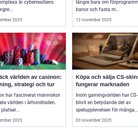
mplexa är cyberresiliens
längre bara om förprogram
ngre...
banor och fasta m...
ember 2025
12 november 2025
äck världen av casinon:
Köpa och sälja CS-skin
ing, strategi och tur
fungerar marknaden
on har fascinerat människor
Inom gamingvärlden har CS-
ela världen i århundraden.
blivit en betydande del av
platser...
spelupplevelsen för många..
ember 2025
03 november 2025