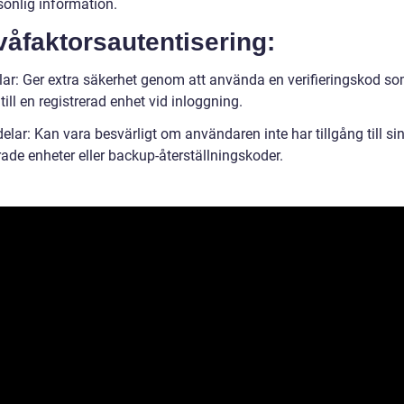
sonlig information.
våfaktorsautentisering:
lar: Ger extra säkerhet genom att använda en verifieringskod s
till en registrerad enhet vid inloggning.
lar: Kan vara besvärligt om användaren inte har tillgång till si
rade enheter eller backup-återställningskoder.