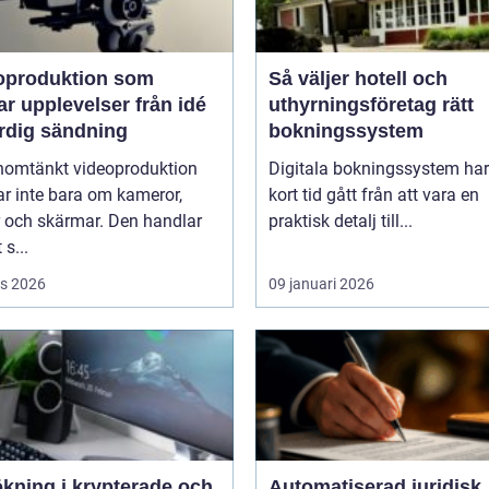
oproduktion som
Så väljer hotell och
upplevelser från idé
uthyrningsföretag rätt
färdig sändning
bokningssystem
nomtänkt videoproduktion
Digitala bokningssystem har
r inte bara om kameror,
kort tid gått från att vara en
r och skärmar. Den handlar
praktisk detalj till...
 s...
s 2026
09 januari 2026
ökning i krypterade och
Automatiserad juridisk