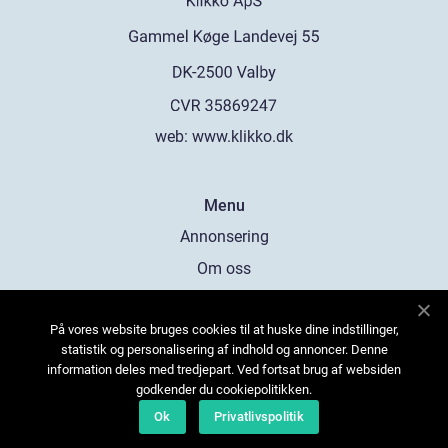
web:
www.klikko.dk
Menu
Annonsering
Om oss
Cookies
På vores website bruges cookies til at huske dine indstillinger,
Kontakta oss
statistik og personalisering af indhold og annoncer. Denne
Sitemap
information deles med tredjepart. Ved fortsat brug af websiden
godkender du cookiepolitikken.
Ok
Privatlivspolitik