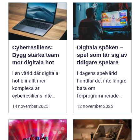
Cyberresiliens:
Digitala spöken –
Bygg starka team
spel som lär sig av
mot digitala hot
tidigare spelare
I en värld där digitala
I dagens spelvärld
hot blir allt mer
handlar det inte längre
komplexa är
bara om
cyberresiliens inte
förprogrammerade
längre...
banor och fasta m...
14 november 2025
12 november 2025