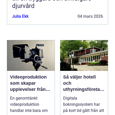
djurvård
Julia Ekk
04 mars 2026
Videoproduktion
Så väljer hotell
som skapar
och
upplevelser från
uthyrningsföretag
idé till färdig
rätt
En genomtänkt
Digitala
sändning
bokningssystem
videoproduktion
bokningssystem har
handlar inte bara om
på kort tid gått från att