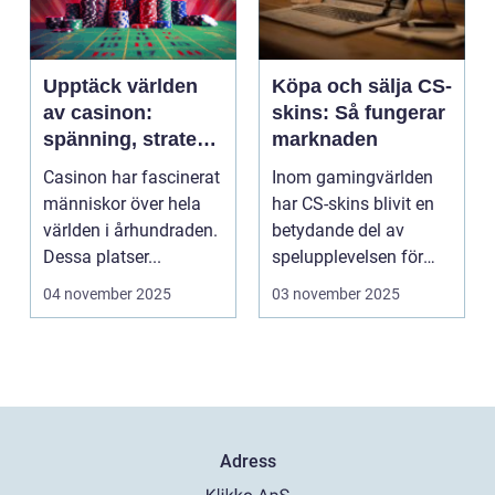
Upptäck världen
Köpa och sälja CS-
av casinon:
skins: Så fungerar
spänning, strategi
marknaden
och tur
Casinon har fascinerat
Inom gamingvärlden
människor över hela
har CS-skins blivit en
världen i århundraden.
betydande del av
Dessa platser...
spelupplevelsen för
många...
04 november 2025
03 november 2025
Adress