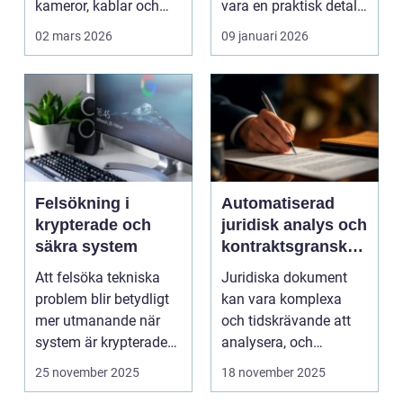
kameror, kablar och
vara en praktisk detalj
skärmar. Den handlar
till...
02 mars 2026
09 januari 2026
om att s...
Felsökning i
Automatiserad
krypterade och
juridisk analys och
säkra system
kontraktsgranskni
ng
Att felsöka tekniska
Juridiska dokument
problem blir betydligt
kan vara komplexa
mer utmanande när
och tidskrävande att
system är krypterade
analysera, och
oc...
felaktigheter eller mi...
25 november 2025
18 november 2025