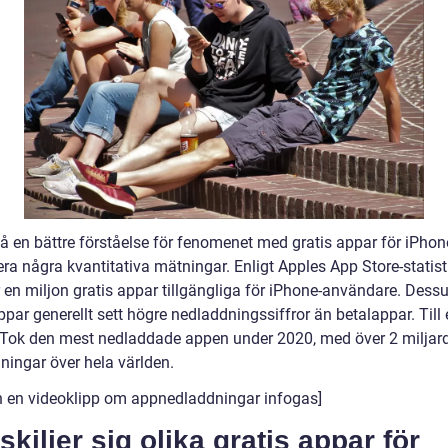
få en bättre förståelse för fenomenet med gratis appar för iPhon
ra några kvantitativa mätningar. Enligt Apples App Store-statist
r en miljon gratis appar tillgängliga för iPhone-användare. Dess
ppar generellt sett högre nedladdningssiffror än betalappar. Til
kTok den mest nedladdade appen under 2020, med över 2 miljar
ningar över hela världen.
n en videoklipp om appnedladdningar infogas]
skiljer sig olika gratis appar för