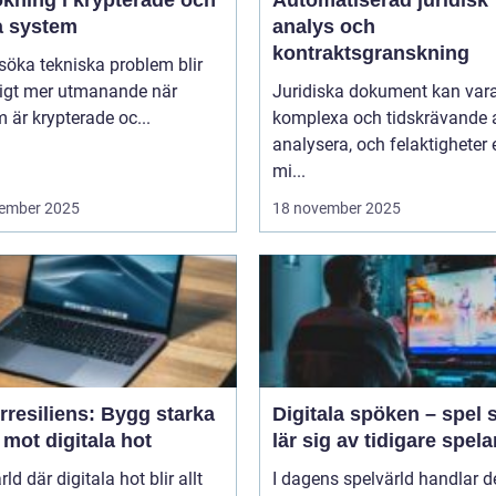
a system
analys och
kontraktsgranskning
lsöka tekniska problem blir
ligt mer utmanande när
Juridiska dokument kan var
 är krypterade oc...
komplexa och tidskrävande 
analysera, och felaktigheter e
mi...
ember 2025
18 november 2025
rresiliens: Bygg starka
Digitala spöken – spel
mot digitala hot
lär sig av tidigare spela
rld där digitala hot blir allt
I dagens spelvärld handlar de