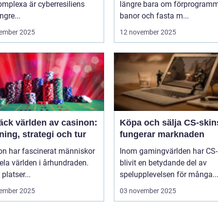
mplexa är cyberresiliens
längre bara om förprogram
ngre...
banor och fasta m...
ember 2025
12 november 2025
äck världen av casinon:
Köpa och sälja CS-skin
ing, strategi och tur
fungerar marknaden
on har fascinerat människor
Inom gamingvärlden har CS-
ela världen i århundraden.
blivit en betydande del av
platser...
spelupplevelsen för många..
ember 2025
03 november 2025