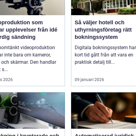
oproduktion som
Så väljer hotell och
upplevelser från idé
uthyrningsföretag rätt
färdig sändning
bokningssystem
nomtänkt videoproduktion
Digitala bokningssystem har
r inte bara om kameror,
kort tid gått från att vara en
r och skärmar. Den handlar
praktisk detalj till...
 s...
s 2026
09 januari 2026
ökning i krypterade och
Automatiserad juridisk