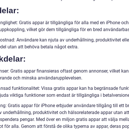
elar:
änglighet: Gratis appar är tillgängliga för alla med en iPhone och
uppkoppling, vilket gör dem tillgängliga för en bred användarbas
ostnad: Användare kan njuta av underhållning, produktivitet elle
del utan att behöva betala något extra.
kdelar:
nser: Gratis appar finansieras oftast genom annonser, vilket kan
erande och minska användarupplevelsen.
änsad funktionalitet: Vissa gratis appar kan ha begränsade funk
bjuda viktiga funktioner som endast är tillgängliga i betalversion
ng: Gratis appar för iPhone erbjuder användare tillgång till ett br
v underhållning, produktivitet och hälsorelaterade appar utan at
spendera pengar. Med över en miljon gratis appar att välja mell
t för alla. Genom att förstå de olika typerna av appar, deras pop