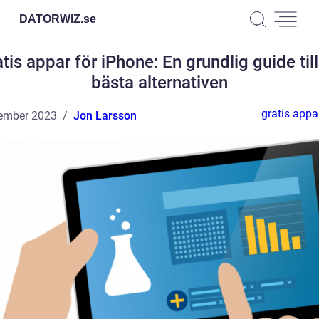
DATORWIZ.
se
tis appar för iPhone: En grundlig guide til
bästa alternativen
gratis appa
ember 2023
Jon Larsson