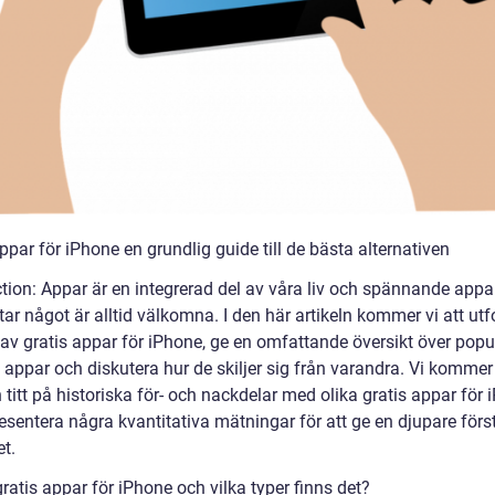
ppar för iPhone en grundlig guide till de bästa alternativen
ction: Appar är en integrerad del av våra liv och spännande app
tar något är alltid välkomna. I den här artikeln kommer vi att ut
 av gratis appar för iPhone, ge en omfattande översikt över popu
v appar och diskutera hur de skiljer sig från varandra. Vi komme
n titt på historiska för- och nackdelar med olika gratis appar för
esentera några kvantitativa mätningar för att ge en djupare förs
t.
ratis appar för iPhone och vilka typer finns det?