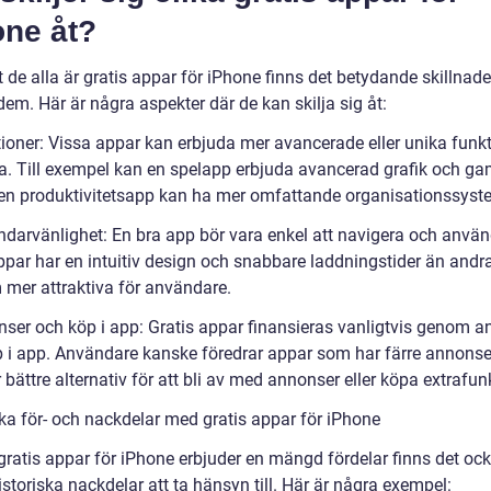
one åt?
t de alla är gratis appar för iPhone finns det betydande skillnade
em. Här är några aspekter där de kan skilja sig åt:
tioner: Vissa appar kan erbjuda mer avancerade eller unika funk
a. Till exempel kan en spelapp erbjuda avancerad grafik och ga
n produktivitetsapp kan ha mer omfattande organisationssyst
ndarvänlighet: En bra app bör vara enkel att navigera och använ
par har en intuitiv design och snabbare laddningstider än andra,
 mer attraktiva för användare.
nser och köp i app: Gratis appar finansieras vanligtvis genom 
öp i app. Användare kanske föredrar appar som har färre annonser
 bättre alternativ för att bli av med annonser eller köpa extrafun
ska för- och nackdelar med gratis appar för iPhone
ratis appar för iPhone erbjuder en mängd fördelar finns det oc
storiska nackdelar att ta hänsyn till. Här är några exempel: