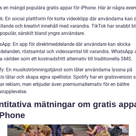
ns en mängd populära gratis appar för iPhone. Här är några exe
ok: En social plattform för korta videoklipp där användarna kan 
llande och kreativt innehåll med varandra. TikTok har snabbt bli
populär, särskilt bland yngre användare.
sApp: En app för direktmeddelande där användare kan skicka
delanden, röstsamtal och videosamtal till varandra. WhatsApp
a världen som ett kostnadsfritt alternativ till traditionella SMS.
ify: En musikströmningstjänst som låter användarna lyssna på
ls låtar och skapa egna spellistor. Spotify har en gratisversion
rar reklam, men erbjuder även premiumalternativ för en bättre
rupplevelse.
titativa mätningar om gratis app
iPhone