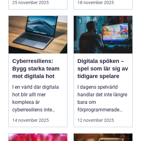
25 november 2025
18 november 2025
Cyberresiliens:
Digitala spöken –
Bygg starka team
spel som lär sig av
mot digitala hot
tidigare spelare
I en värld där digitala
I dagens spelvärld
hot blir allt mer
handlar det inte längre
komplexa är
bara om
cyberresiliens inte
förprogrammerade
längre...
banor och fasta m...
14 november 2025
12 november 2025