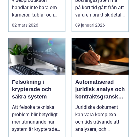
videoproduktion
bokningssystem har
handlar inte bara om
på kort tid gått från att
kameror, kablar och
vara en praktisk detalj
skärmar. Den handlar
till...
02 mars 2026
09 januari 2026
om att s...
Felsökning i
Automatiserad
krypterade och
juridisk analys och
säkra system
kontraktsgranskni
ng
Att felsöka tekniska
Juridiska dokument
problem blir betydligt
kan vara komplexa
mer utmanande när
och tidskrävande att
system är krypterade
analysera, och
oc...
felaktigheter eller mi...