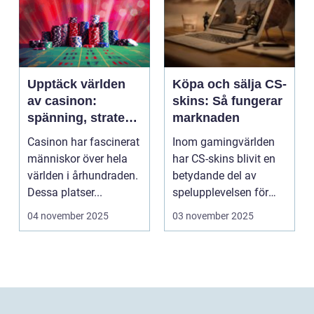
Upptäck världen
Köpa och sälja CS-
av casinon:
skins: Så fungerar
spänning, strategi
marknaden
och tur
Casinon har fascinerat
Inom gamingvärlden
människor över hela
har CS-skins blivit en
världen i århundraden.
betydande del av
Dessa platser...
spelupplevelsen för
många...
04 november 2025
03 november 2025