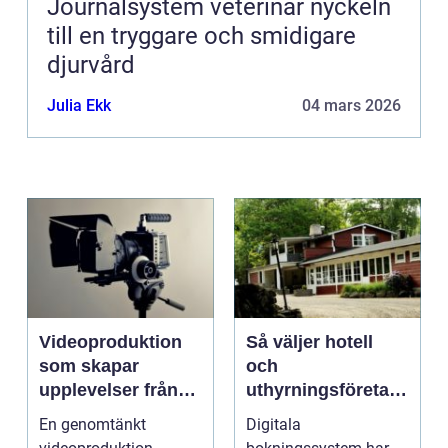
Journalsystem veterinär nyckeln
till en tryggare och smidigare
djurvård
Julia Ekk
04 mars 2026
Videoproduktion
Så väljer hotell
som skapar
och
upplevelser från
uthyrningsföretag
idé till färdig
rätt
En genomtänkt
Digitala
sändning
bokningssystem