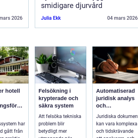
smidigare djurvård
mars 2026
Julia Ekk
04 mars 2026
er hotell
Felsökning i
Automatiserad
krypterade och
juridisk analys
ingsföreta
säkra system
och
kontraktsgrans
Att felsöka tekniska
Juridiska dokumen
gssystem
ning
ssystem har
problem blir
kan vara komplexa
id gått från
betydligt mer
och tidskrävande