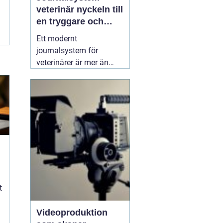
veterinär nyckeln till
en tryggare och
smidigare djurvård
Ett modernt
journalsystem för
veterinärer är mer än
bara ett digitalt arkiv.
När kliniker växer, antalet
patienter ökar och
kraven på
dokumentation skärps,
blir ett genomtänkt
system avgörande för
både kvalitet och
arbetsmiljö. Ett bra
04
mars 2026
k
t
Videoproduktion