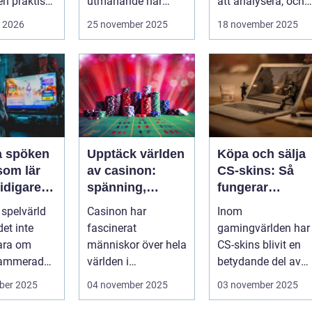
en praktisk
utmanande när
att analysera, och
..
system är
felaktigheter eller
i 2026
25 november 2025
18 november 2025
krypterade oc...
mi...
la spöken
Upptäck världen
Köpa och sälja
som lär
av casinon:
CS-skins: Så
tidigare
spänning,
fungerar
e
strategi och tur
marknaden
 spelvärld
Casinon har
Inom
et inte
fascinerat
gamingvärlden har
ara om
människor över hela
CS-skins blivit en
rammerade
världen i
betydande del av
h fasta m...
århundraden. Dessa
spelupplevelsen fö
ber 2025
04 november 2025
03 november 2025
platser...
många...