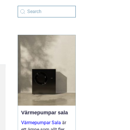
Värmepumpar sala
Värmepumpar Sala
är
ett ämne som allt fler