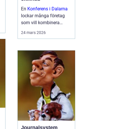
En
Konferens i Dalarna
lockar många företag
som vill kombinera
seriösa möten med
24 mars 2026
miljöer som ger energi.
Landskapet bjuder på
stilla sjöar, skogar och
byar med starka
traditioner. Samtid...
Journalsystem