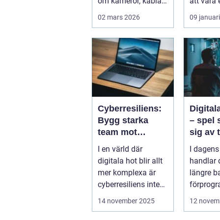
om kameror, kablar
att vara 
och skärmar. Den
detalj till.
02 mars 2026
09 januar
handlar om att s...
Cyberresiliens:
Digita
Bygg starka
– spel 
team mot
sig av 
digitala hot
spelar
I en värld där
I dagens
digitala hot blir allt
handlar d
mer komplexa är
längre b
cyberresiliens inte
förprog
längre...
banor oc
14 november 2025
12 novem