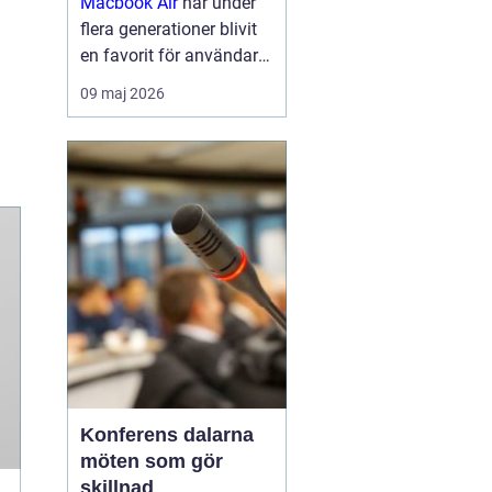
Macbook Air
har under
flera generationer blivit
en favorit för användare
som vill kombinera
09 maj 2026
smidig rörlighet med
pålitlig prestanda.
Modellen är känd för sin
låga vikt, tysta drift och
långa batte...
Konferens dalarna
möten som gör
skillnad