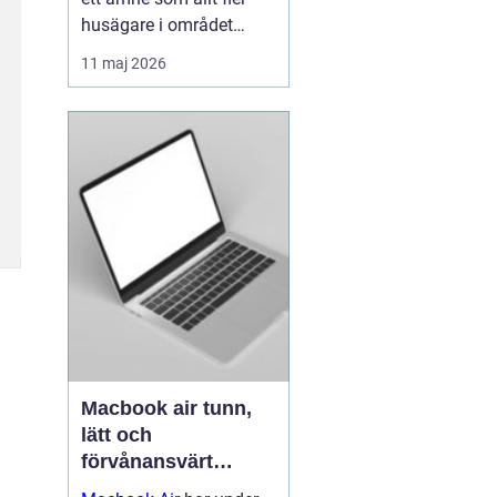
husägare i området
intresserar sig för när
11 maj 2026
energipriserna stiger och
kraven på hållbara
lösningar ökar. Många
vill sänka sina
värmeko...
Macbook air tunn,
lätt och
förvånansvärt
kraftfull