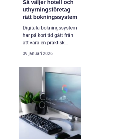
Så väljer hotell och
uthyrningsföretag
rätt bokningssystem
Digitala bokningssystem
har på kort tid gått från
att vara en praktisk
detalj till att bli hjärtat i
09 januari 2026
många
uthyrningsverksamheter.
För hotell, campingar,
stugbyar och
semesterboenden är ett
modernt system ofta s...