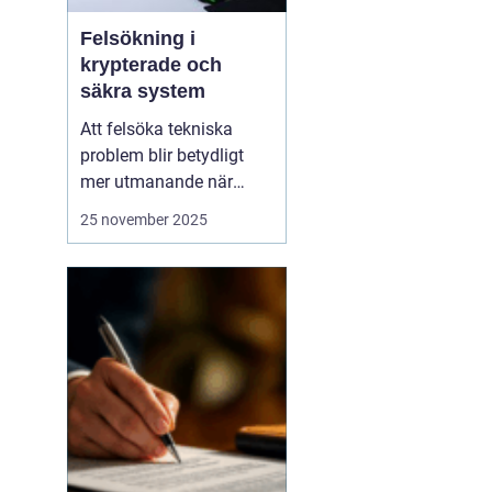
Felsökning i
krypterade och
säkra system
Att felsöka tekniska
problem blir betydligt
mer utmanande när
system är krypterade
25 november 2025
och högt skyddade.
Säkerhet och integritet
måste alltid prioriteras,
vilket innebär att vanliga
felsökningsmetoder inte
alltid...