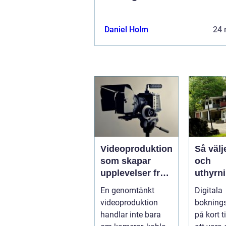
Daniel Holm
24 
Videoproduktion
Så välj
som skapar
och
upplevelser från
uthyrn
idé till färdig
g rätt
En genomtänkt
Digitala
sändning
boknin
videoproduktion
bokning
handlar inte bara
på kort t