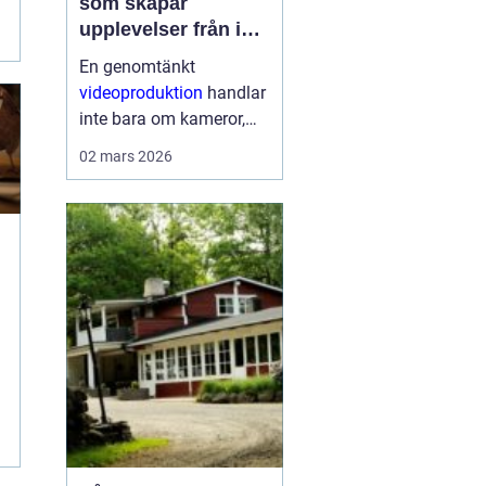
som skapar
upplevelser från idé
till färdig sändning
En genomtänkt
videoproduktion
handlar
inte bara om kameror,
kablar och skärmar. Den
02 mars 2026
handlar om att skapa
upplevelser som
människor minns.
Oavsett om det gäller en
konferens, konsert,
mässa eller ett ...
r