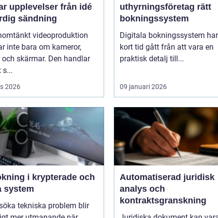
upplevelser från idé
uthyrningsföretag rätt
färdig sändning
bokningssystem
nomtänkt videoproduktion
Digitala bokningssystem har
r inte bara om kameror,
kort tid gått från att vara en
r och skärmar. Den handlar
praktisk detalj till...
 s...
s 2026
09 januari 2026
ökning i krypterade och
Automatiserad juridisk
a system
analys och
kontraktsgranskning
lsöka tekniska problem blir
ligt mer utmanande när
Juridiska dokument kan var