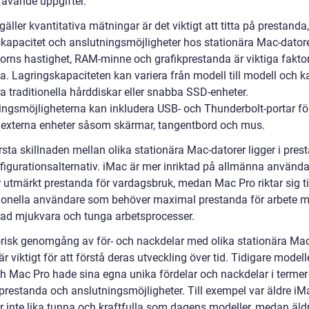
rävande uppgifter.
gäller kvantitativa mätningar är det viktigt att titta på prestanda,
skapacitet och anslutningsmöjligheter hos stationära Mac-datore
orns hastighet, RAM-minne och grafikprestanda är viktiga faktor
a. Lagringskapaciteten kan variera från modell till modell och k
a traditionella hårddiskar eller snabba SSD-enheter.
ingsmöjligheterna kan inkludera USB- och Thunderbolt-portar för
 externa enheter såsom skärmar, tangentbord och mus.
sta skillnaden mellan olika stationära Mac-datorer ligger i pres
figurationsalternativ. iMac är mer inriktad på allmänna använd
r utmärkt prestanda för vardagsbruk, medan Mac Pro riktar sig ti
ionella användare som behöver maximal prestanda för arbete 
ad mjukvara och tunga arbetsprocesser.
orisk genomgång av för- och nackdelar med olika stationära Mac
är viktigt för att förstå deras utveckling över tid. Tidigare modell
h Mac Pro hade sina egna unika fördelar och nackdelar i termer
 prestanda och anslutningsmöjligheter. Till exempel var äldre iM
r inte lika tunna och kraftfulla som dagens modeller, medan äl