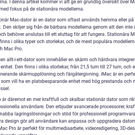
na. I denna artikel kommer vi att ge en grundlig översikt över M
 med fokus på de stationära modellerna.
ionär Mac-dator är en dator som oftast används hemma eller på
. Den skiljer sig från de bärbara modellerna genom att den inte 
ch behöver anslutas till ett eluttag för att fungera. Stationära M
finns i olika typer och storlekar, och de mest populära modellern
h Mac Pro.
en allt-i-ett-dator som innehåller en skärm och hårdvara integrer
het. Den finns i olika storlekar, från 21,5 tum till 27 tum, och 
nerande skärmupplösning och färgåtergivning. iMac är en perfe
 som vill ha en platsbesparande enhet med hög prestanda och 
ssel.
är däremot en mer kraftfull och skalbar stationär dator som rikt
fessionella användare. Den erbjuder avancerade processorer, kraft
 snabba lagringslösningar och stöd för professionell programvar
a design gör att användare kan anpassa och uppgradera datorn
Mac Pro är perfekt för multimediaarbete, videoredigering, 3D-de