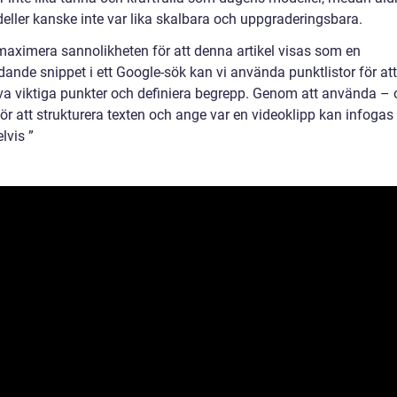
eller kanske inte var lika skalbara och uppgraderingsbara.
 maximera sannolikheten för att denna artikel visas som en
ande snippet i ett Google-sök kan vi använda punktlistor för att
a viktiga punkter och definiera begrepp. Genom att använda – 
ör att strukturera texten och ange var en videoklipp kan infogas
lvis ”