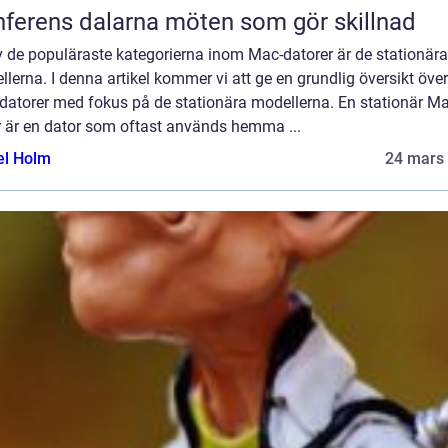
Konferens dalarna möten som gör skillnad
v de populäraste kategorierna inom Mac-datorer är de stationära
lerna. I denna artikel kommer vi att ge en grundlig översikt över
datorer med fokus på de stationära modellerna. En stationär Ma
r är en dator som oftast används hemma ...
el Holm
24 mars