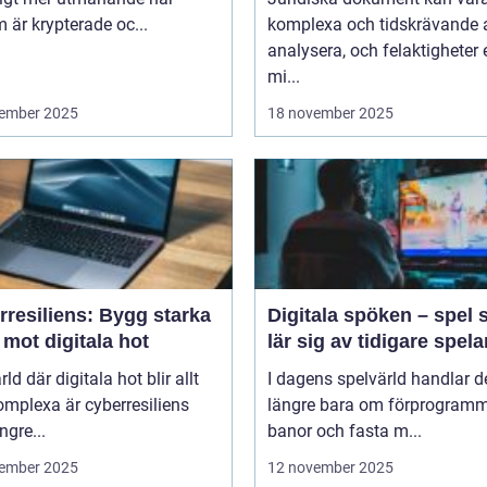
 är krypterade oc...
komplexa och tidskrävande 
analysera, och felaktigheter e
mi...
ember 2025
18 november 2025
rresiliens: Bygg starka
Digitala spöken – spel
mot digitala hot
lär sig av tidigare spela
rld där digitala hot blir allt
I dagens spelvärld handlar de
mplexa är cyberresiliens
längre bara om förprogram
ngre...
banor och fasta m...
ember 2025
12 november 2025