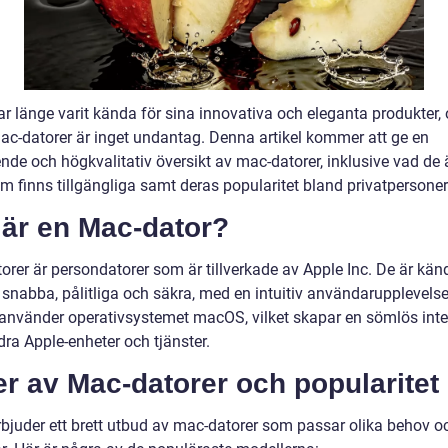
ar länge varit kända för sina innovativa och eleganta produkter,
ac-datorer är inget undantag. Denna artikel kommer att ge en
de och högkvalitativ översikt av mac-datorer, inklusive vad de ä
m finns tillgängliga samt deras popularitet bland privatpersoner
 är en Mac-dator?
orer är persondatorer som är tillverkade av Apple Inc. De är kän
a snabba, pålitliga och säkra, med en intuitiv användarupplevels
 använder operativsystemet macOS, vilket skapar en sömlös inte
ra Apple-enheter och tjänster.
r av Mac-datorer och popularitet
rbjuder ett brett utbud av mac-datorer som passar olika behov o