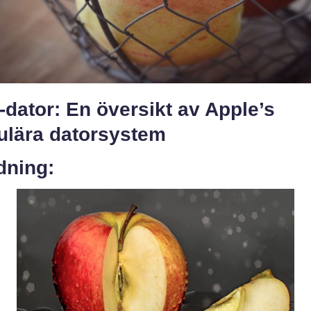
dator: En översikt av Apple’s
ulära datorsystem
dning: