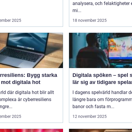
analysera, och felaktigheter e
mi...
ember 2025
18 november 2025
rresiliens: Bygg starka
Digitala spöken – spel
mot digitala hot
lär sig av tidigare spela
rld där digitala hot blir allt
I dagens spelvärld handlar de
mplexa är cyberresiliens
längre bara om förprogram
ngre...
banor och fasta m...
ember 2025
12 november 2025