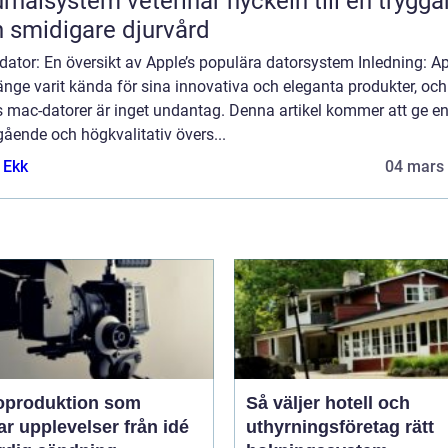
lsystem veterinär nyckeln till en tryggare
 smidigare djurvård
ator: En översikt av Apple’s populära datorsystem Inledning: A
änge varit kända för sina innovativa och eleganta produkter, och
s mac-datorer är inget undantag. Denna artikel kommer att ge e
ående och högkvalitativ övers...
 Ekk
04 mars
oproduktion som
Så väljer hotell och
upplevelser från idé
uthyrningsföretag rätt