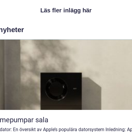
Läs fler inlägg här
 nyheter
rmepumpar sala
ator: En översikt av Apple’s populära datorsystem Inledning: A