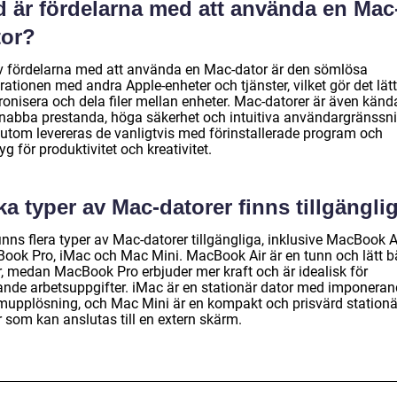
d är fördelarna med att använda en Mac
tor?
v fördelarna med att använda en Mac-dator är den sömlösa
rationen med andra Apple-enheter och tjänster, vilket gör det lätt
ronisera och dela filer mellan enheter. Mac-datorer är även känd
snabba prestanda, höga säkerhet och intuitiva användargränssnit
utom levereras de vanligtvis med förinstallerade program och
yg för produktivitet och kreativitet.
ka typer av Mac-datorer finns tillgängli
inns flera typer av Mac-datorer tillgängliga, inklusive MacBook Ai
ook Pro, iMac och Mac Mini. MacBook Air är en tunn och lätt b
r, medan MacBook Pro erbjuder mer kraft och är idealisk för
ande arbetsuppgifter. iMac är en stationär dator med imponera
mupplösning, och Mac Mini är en kompakt och prisvärd stationä
 som kan anslutas till en extern skärm.