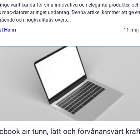
änge varit kända för sina innovativa och eleganta produkter, och
s mac-datorer är inget undantag. Denna artikel kommer att ge e
ående och högkvalitativ övers...
el Holm
11 maj
Macbook air tunn, lätt och förvånansvärt kraf