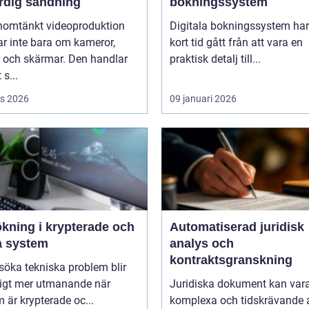
färdig sändning
bokningssystem
nomtänkt videoproduktion
Digitala bokningssystem har
r inte bara om kameror,
kort tid gått från att vara en
r och skärmar. Den handlar
praktisk detalj till...
 s...
s 2026
09 januari 2026
ökning i krypterade och
Automatiserad juridisk
a system
analys och
kontraktsgranskning
lsöka tekniska problem blir
ligt mer utmanande när
Juridiska dokument kan var
 är krypterade oc...
komplexa och tidskrävande 