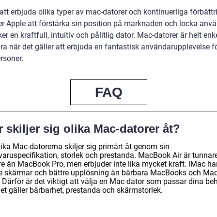
tt erbjuda olika typer av mac-datorer och kontinuerliga förbättr
ter Apple att förstärka sin position på marknaden och locka anv
r en kraftfull, intuitiv och pålitlig dator. Mac-datorer är helt enk
ra när det gäller att erbjuda en fantastisk användarupplevelse f
rsoner.
FAQ
 skiljer sig olika Mac-datorer åt?
ika Mac-datorerna skiljer sig primärt åt genom sin
varuspecifikation, storlek och prestanda. MacBook Air är tunnar
are än MacBook Pro, men erbjuder inte lika mycket kraft. iMac ha
re skärmar och bättre upplösning än bärbara MacBooks och Ma
 Därför är det viktigt att välja en Mac-dator som passar dina be
et gäller bärbarhet, prestanda och skärmstorlek.