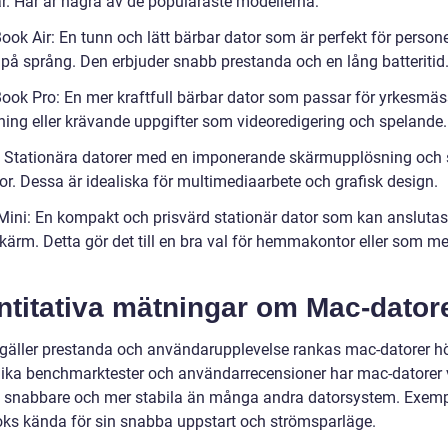
r. Här är några av de populäraste modellerna:
ook Air: En tunn och lätt bärbar dator som är perfekt för perso
d på språng. Den erbjuder snabb prestanda och en lång batteritid
ook Pro: En mer kraftfull bärbar dator som passar för yrkesmäs
ing eller krävande uppgifter som videoredigering och spelande.
: Stationära datorer med en imponerande skärmupplösning och
or. Dessa är idealiska för multimediaarbete och grafisk design.
Mini: En kompakt och prisvärd stationär dator som kan anslutas t
skärm. Detta gör det till en bra val för hemmakontor eller som m
ntitativa mätningar om Mac-dator
 gäller prestanda och användarupplevelse rankas mac-datorer h
olika benchmarktester och användarrecensioner har mac-datorer 
a snabbare och mer stabila än många andra datorsystem. Exemp
s kända för sin snabba uppstart och strömsparläge.