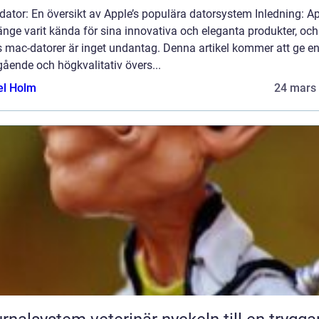
ator: En översikt av Apple’s populära datorsystem Inledning: A
änge varit kända för sina innovativa och eleganta produkter, och
s mac-datorer är inget undantag. Denna artikel kommer att ge e
ående och högkvalitativ övers...
el Holm
24 mars