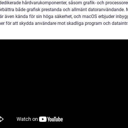
dedikerade hårdvarukomponenter, såsom grafik- och processoren
t förbättra både grafisk prestanda och allmänt datoranvändande. 
 är även kända för sin höga säkerhet, och macOS erbjuder inby
ner för att skydda användare mot skadliga program och dataintr