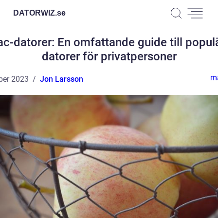
DATORWIZ.
se
c-datorer: En omfattande guide till popul
datorer för privatpersoner
ma
ber 2023
Jon Larsson