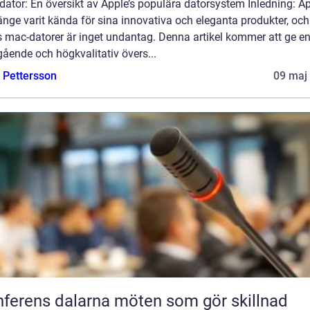
ator: En översikt av Apple’s populära datorsystem Inledning: A
änge varit kända för sina innovativa och eleganta produkter, och
s mac-datorer är inget undantag. Denna artikel kommer att ge e
ående och högkvalitativ övers...
e Pettersson
09 maj
Konferens dalarna möten som gör skillnad