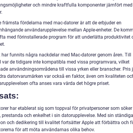
ingsmöjligheter och mindre kraftfulla komponenter jämfört me
r.
e främsta fördelarna med mac-datorer är att de erbjuder en
ängande användarupplevelse mellan Apple-enheter. De komm
ta med förinstallerade program för att underlätta produktivitet 
et.
 har funnits några nackdelar med Mac-datorer genom åren. Till
 var de tidigare inte kompatibla med vissa programvara, vilket
ade användningsområdena till vissa yrken eller branscher. Pris 
ra datorvarumärken var också en faktor, även om kvaliteten oc
rupplevelsen ofta anses vara värda det högre priset.
sats:
orer har etablerat sig som toppval för privatpersoner som söker
, prestanda och enkelhet i sin datorupplevelse. Med sin ständig
on och dedikering till kvalitet fortsätter Apple att förbättra och 
orerna för att möta användarnas olika behov.