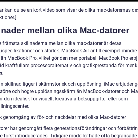
Här kan du se en kort video som visar de olika mac-datorernas de
tioner.]
lnader mellan olika Mac-datorer
e främsta skillnaderna mellan olika mac-datorer är deras
uspecifikationer och storlek. MacBook Air är till exempel mindre
 än MacBook Pro, vilket gör den mer portabel. MacBook Pro erbj
id kraftfullare processoralternativ och grafikprestanda för mer 
r.
 skillnad ligger i skärmstorlek och upplösning. iMac erbjuder ge
 större och högre upplösningsskärm än MacBook-datorer och Ma
r den idealisk för visuellt kreativa arbetsuppgifter eller som
llningscenter.
sk genomgång av för- och nackdelar med olika Mac-datorer
orer har genomgått flera generationsförändringar och förbättri
e först introducerades. Tidigare modeller hade ofta begränsade