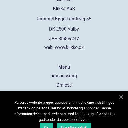
web:
www.klikko.dk
Menu
Annonsering
Om oss
Cookies
På vores website bruges cookies til at huske dine indstillinger,
Kontakta oss
statistik og personalisering af indhold og annoncer. Denne
Sitemap
information deles med tredjepart. Ved fortsat brug af websiden
godkender du cookiepolitikken.
Ok
Privatlivspolitik