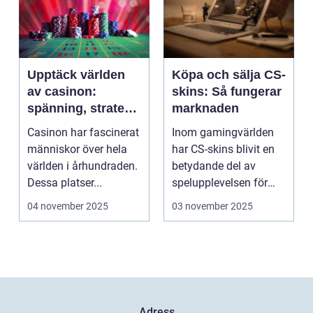
Upptäck världen
Köpa och sälja CS-
av casinon:
skins: Så fungerar
spänning, strategi
marknaden
och tur
Casinon har fascinerat
Inom gamingvärlden
människor över hela
har CS-skins blivit en
världen i århundraden.
betydande del av
Dessa platser...
spelupplevelsen för
många...
04 november 2025
03 november 2025
Adress