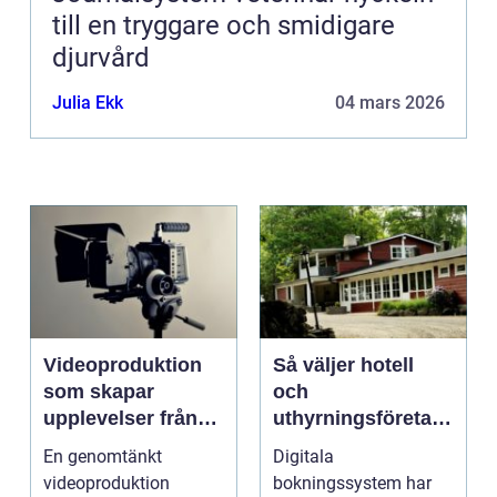
till en tryggare och smidigare
djurvård
Julia Ekk
04 mars 2026
Videoproduktion
Så väljer hotell
som skapar
och
upplevelser från
uthyrningsföretag
idé till färdig
rätt
En genomtänkt
Digitala
sändning
bokningssystem
videoproduktion
bokningssystem har