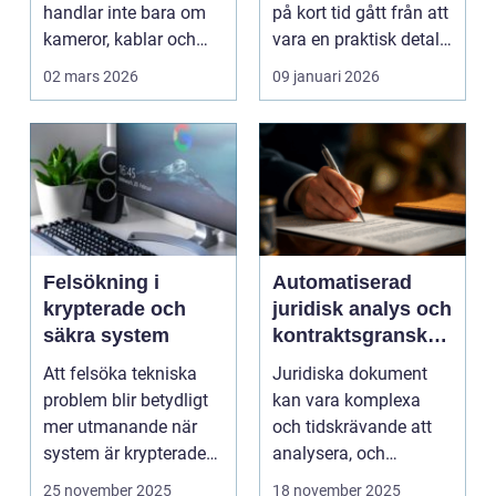
handlar inte bara om
på kort tid gått från att
kameror, kablar och
vara en praktisk detalj
skärmar. Den handlar
till...
02 mars 2026
09 januari 2026
om att s...
Felsökning i
Automatiserad
krypterade och
juridisk analys och
säkra system
kontraktsgranskni
ng
Att felsöka tekniska
Juridiska dokument
problem blir betydligt
kan vara komplexa
mer utmanande när
och tidskrävande att
system är krypterade
analysera, och
oc...
felaktigheter eller mi...
25 november 2025
18 november 2025