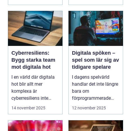
Cyberresiliens:
Digitala spöken –
Bygg starka team
spel som lär sig av
mot digitala hot
tidigare spelare
I en värld där digitala
I dagens spelvärld
hot blir allt mer
handlar det inte längre
komplexa är
bara om
cyberresiliens inte
förprogrammerade
längre...
banor och fasta m...
14 november 2025
12 november 2025