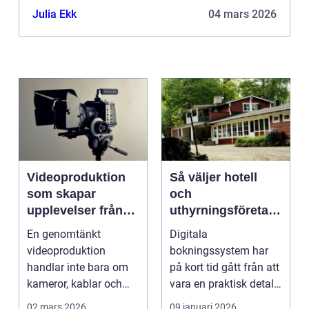
Julia Ekk
04 mars 2026
Videoproduktion
Så väljer hotell
som skapar
och
upplevelser från
uthyrningsföretag
idé till färdig
rätt
En genomtänkt
Digitala
sändning
bokningssystem
videoproduktion
bokningssystem har
handlar inte bara om
på kort tid gått från att
kameror, kablar och
vara en praktisk detalj
skärmar. Den handlar
till...
02 mars 2026
09 januari 2026