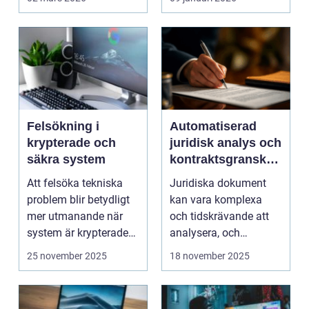
om att s...
Felsökning i
Automatiserad
krypterade och
juridisk analys och
säkra system
kontraktsgranskni
ng
Att felsöka tekniska
Juridiska dokument
problem blir betydligt
kan vara komplexa
mer utmanande när
och tidskrävande att
system är krypterade
analysera, och
oc...
felaktigheter eller mi...
25 november 2025
18 november 2025