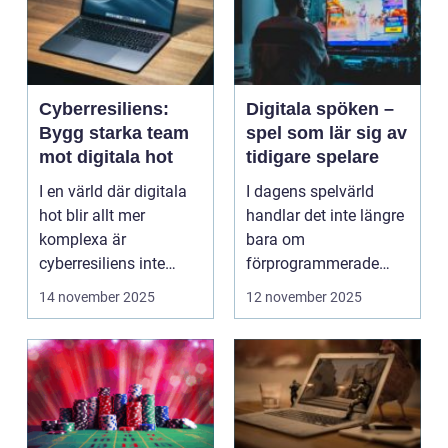
Cyberresiliens:
Digitala spöken –
Bygg starka team
spel som lär sig av
mot digitala hot
tidigare spelare
I en värld där digitala
I dagens spelvärld
hot blir allt mer
handlar det inte längre
komplexa är
bara om
cyberresiliens inte
förprogrammerade
längre...
banor och fasta m...
14 november 2025
12 november 2025