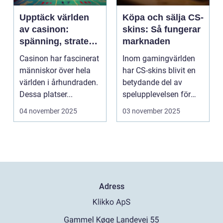
Upptäck världen
Köpa och sälja CS-
av casinon:
skins: Så fungerar
spänning, strategi
marknaden
och tur
Casinon har fascinerat
Inom gamingvärlden
människor över hela
har CS-skins blivit en
världen i århundraden.
betydande del av
Dessa platser...
spelupplevelsen för
många...
04 november 2025
03 november 2025
Adress