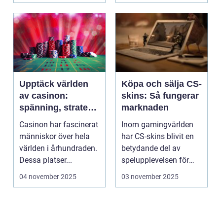
Upptäck världen
Köpa och sälja CS-
av casinon:
skins: Så fungerar
spänning, strategi
marknaden
och tur
Casinon har fascinerat
Inom gamingvärlden
människor över hela
har CS-skins blivit en
världen i århundraden.
betydande del av
Dessa platser...
spelupplevelsen för
många...
04 november 2025
03 november 2025