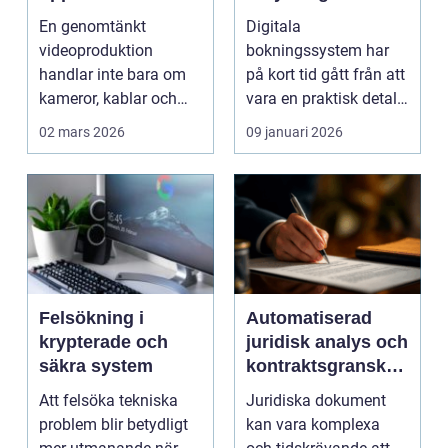
idé till färdig
rätt
En genomtänkt
Digitala
sändning
bokningssystem
videoproduktion
bokningssystem har
handlar inte bara om
på kort tid gått från att
kameror, kablar och
vara en praktisk detalj
skärmar. Den handlar
till...
02 mars 2026
09 januari 2026
om att s...
Felsökning i
Automatiserad
krypterade och
juridisk analys och
säkra system
kontraktsgranskni
ng
Att felsöka tekniska
Juridiska dokument
problem blir betydligt
kan vara komplexa