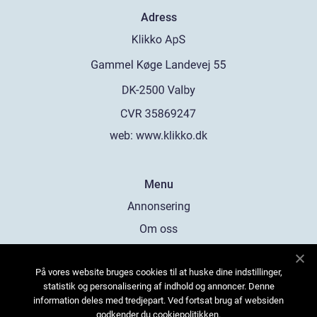
Adress
web:
www.klikko.dk
Menu
Annonsering
Om oss
Cookies
På vores website bruges cookies til at huske dine indstillinger,
Kontakta oss
statistik og personalisering af indhold og annoncer. Denne
Sitemap
information deles med tredjepart. Ved fortsat brug af websiden
godkender du cookiepolitikken.