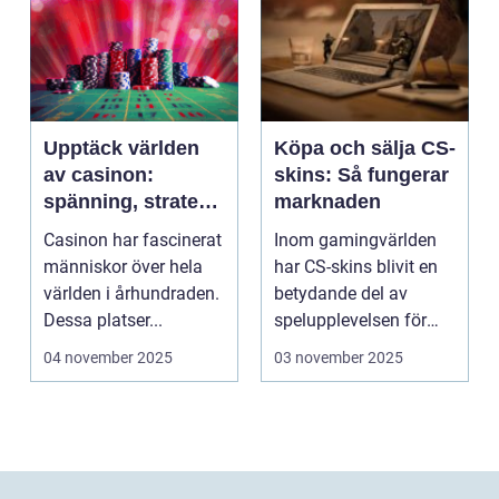
Upptäck världen
Köpa och sälja CS-
av casinon:
skins: Så fungerar
spänning, strategi
marknaden
och tur
Casinon har fascinerat
Inom gamingvärlden
människor över hela
har CS-skins blivit en
världen i århundraden.
betydande del av
Dessa platser...
spelupplevelsen för
många...
04 november 2025
03 november 2025