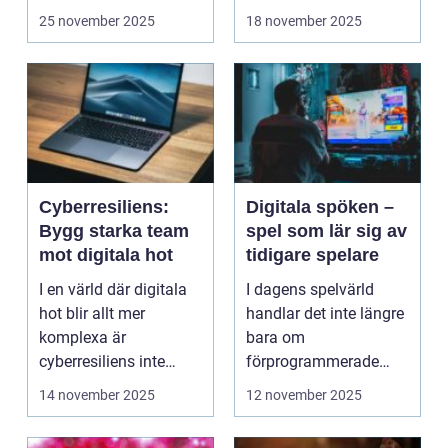
oc...
felaktigheter eller mi...
25 november 2025
18 november 2025
Cyberresiliens:
Digitala spöken –
Bygg starka team
spel som lär sig av
mot digitala hot
tidigare spelare
I en värld där digitala
I dagens spelvärld
hot blir allt mer
handlar det inte längre
komplexa är
bara om
cyberresiliens inte
förprogrammerade
längre...
banor och fasta m...
14 november 2025
12 november 2025