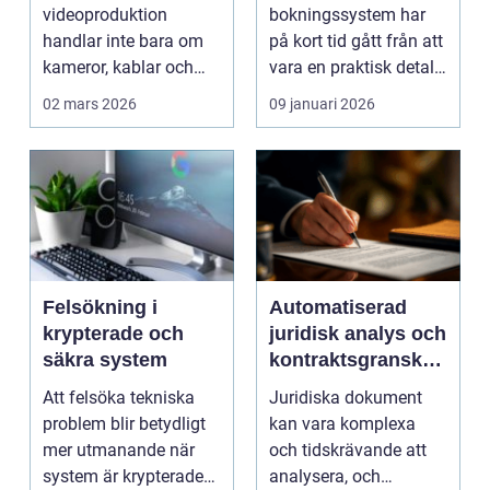
sändning
bokningssystem
videoproduktion
bokningssystem har
handlar inte bara om
på kort tid gått från att
kameror, kablar och
vara en praktisk detalj
skärmar. Den handlar
till...
02 mars 2026
09 januari 2026
om att s...
Felsökning i
Automatiserad
krypterade och
juridisk analys och
säkra system
kontraktsgranskni
ng
Att felsöka tekniska
Juridiska dokument
problem blir betydligt
kan vara komplexa
mer utmanande när
och tidskrävande att
system är krypterade
analysera, och