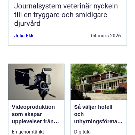
Journalsystem veterinär nyckeln
till en tryggare och smidigare
djurvård
Julia Ekk
04 mars 2026
Videoproduktion
Så väljer hotell
som skapar
och
upplevelser från
uthyrningsföretag
idé till färdig
rätt
En genomtänkt
Digitala