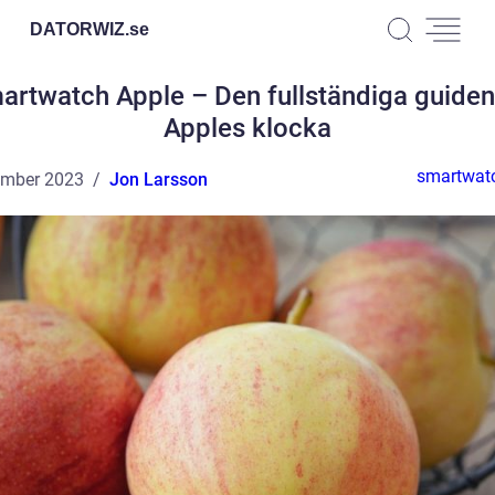
DATORWIZ.
se
artwatch Apple – Den fullständiga guiden t
Apples klocka
smartwat
ember 2023
Jon Larsson