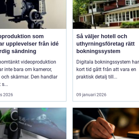
oproduktion som
Så väljer hotell och
upplevelser från idé
uthyrningsföretag rätt
färdig sändning
bokningssystem
nomtänkt videoproduktion
Digitala bokningssystem har
r inte bara om kameror,
kort tid gått från att vara en
r och skärmar. Den handlar
praktisk detalj till...
 s...
s 2026
09 januari 2026