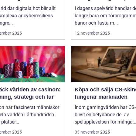
rld där digitala hot blir allt
I dagens spelvärld handlar de
mplexa är cyberresiliens
längre bara om förprogram
ngre...
banor och fasta m...
ember 2025
12 november 2025
äck världen av casinon:
Köpa och sälja CS-skin
ing, strategi och tur
fungerar marknaden
on har fascinerat människor
Inom gamingvärlden har CS-
ela världen i århundraden.
blivit en betydande del av
platser...
spelupplevelsen för många..
ember 2025
03 november 2025