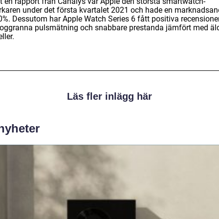
gt en rapport från Canalys var Apple den största smartwatch-
verkaren under det första kvartalet 2021 och hade en marknadsan
0%. Dessutom har Apple Watch Series 6 fått positiva recensioner
noggranna pulsmätning och snabbare prestanda jämfört med äl
ller.
Läs fler inlägg här
 nyheter