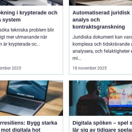
ökning i krypterade och
Automatiserad juridisk
a system
analys och
kontraktsgranskning
lsöka tekniska problem blir
ligt mer utmanande när
Juridiska dokument kan var
 är krypterade oc...
komplexa och tidskrävande 
analysera, och felaktigheter e
mi...
ember 2025
18 november 2025
rresiliens: Bygg starka
Digitala spöken – spel
mot digitala hot
lär sig av tidigare spela