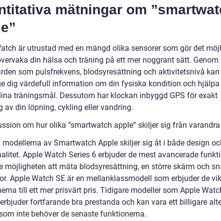
ntitativa mätningar om ”smartwa
le”
atch är utrustad med en mängd olika sensorer som gör det möjli
 övervaka din hälsa och träning på ett mer noggrant sätt. Genom 
rden som pulsfrekvens, blodsyresättning och aktivitetsnivå kan
e dig värdefull information om din fysiska kondition och hjälpa 
ina träningsmål. Dessutom har klockan inbyggd GPS för exakt
 av din löpning, cykling eller vandring.
ussion om hur olika ”smartwatch apple” skiljer sig från varandra
a modellerna av Smartwatch Apple skiljer sig åt i både design oc
nalitet. Apple Watch Series 6 erbjuder de mest avancerade funkt
ve möjligheten att mäta blodsyresättning, en större skärm och s
or. Apple Watch SE är en mellanklassmodell som erbjuder de vik
erna till ett mer prisvärt pris. Tidigare modeller som Apple Watc
erbjuder fortfarande bra prestanda och kan vara ett billigare alt
 som inte behöver de senaste funktionerna.