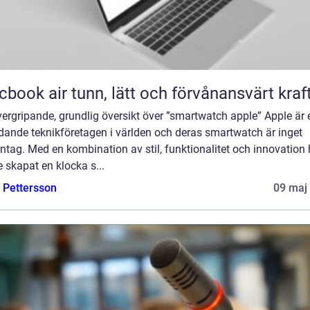
Macbook air tunn, lätt och förvånansvärt kraf
ergripande, grundlig översikt över ”smartwatch apple” Apple är e
dande teknikföretagen i världen och deras smartwatch är inget
tag. Med en kombination av stil, funktionalitet och innovation 
 skapat en klocka s...
e Pettersson
09 maj