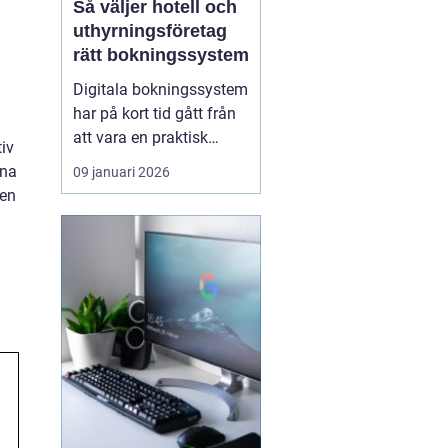
Så väljer hotell och
uthyrningsföretag
rätt bokningssystem
Digitala bokningssystem
har på kort tid gått från
att vara en praktisk
tiv
detalj till att bli hjärtat i
ina
09 januari 2026
många
 en
uthyrningsverksamheter.
För hotell, campingar,
stugbyar och
semesterboenden är ett
modernt system ofta s...