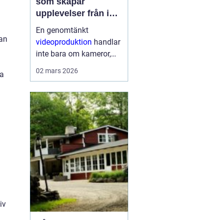
som skapar
upplevelser från idé
till färdig sändning
En genomtänkt
dan
videoproduktion
handlar
inte bara om kameror,
kablar och skärmar. Den
02 mars 2026
ta
handlar om att skapa
upplevelser som
människor minns.
Oavsett om det gäller en
konferens, konsert,
mässa eller ett ...
iv