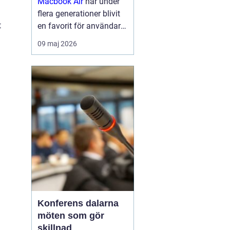
Macbook Air
har under
flera generationer blivit
t
en favorit för användare
som vill kombinera
09 maj 2026
smidig rörlighet med
pålitlig prestanda.
Modellen är känd för sin
låga vikt, tysta drift och
långa batte...
Konferens dalarna
möten som gör
skillnad