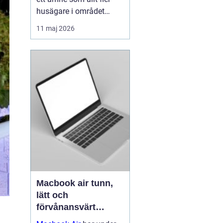
husägare i området
intresserar sig för när
11 maj 2026
energipriserna stiger och
kraven på hållbara
lösningar ökar. Många
vill sänka sina
värmeko...
Macbook air tunn,
lätt och
förvånansvärt
kraftfull