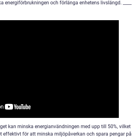
a energiförbrukningen och förlänga enhetens livslängd. ____
läget kan minska energianvändningen med upp till 50%, vilket
ket effektivt för att minska miljöpåverkan och spara pengar på