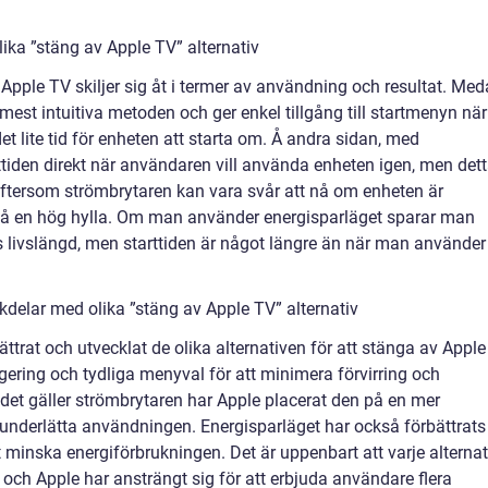
ika ”stäng av Apple TV” alternativ
Apple TV skiljer sig åt i termer av användning och resultat. Me
mest intuitiva metoden och ger enkel tillgång till startmenyn när
et lite tid för enheten att starta om. Å andra sidan, med
tiden direkt när användaren vill använda enheten igen, men det
 eftersom strömbrytaren kan vara svår att nå om enheten är
på en hög hylla. Om man använder energisparläget sparar man
 livslängd, men starttiden är något längre än när man använder
delar med olika ”stäng av Apple TV” alternativ
ttrat och utvecklat de olika alternativen för att stänga av Apple
igering och tydliga menyval för att minimera förvirring och
et gäller strömbrytaren har Apple placerat den på en mer
tt underlätta användningen. Energisparläget har också förbättrats
t minska energiförbrukningen. Det är uppenbart att varje alternat
 och Apple har ansträngt sig för att erbjuda användare flera