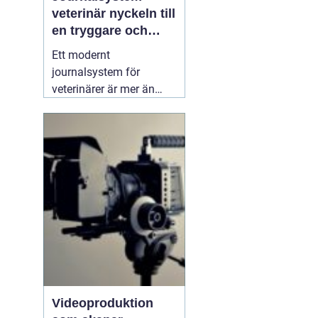
veterinär nyckeln till
en tryggare och
smidigare djurvård
Ett modernt
journalsystem för
veterinärer är mer än
bara ett digitalt arkiv.
När kliniker växer, antalet
patienter ökar och
kraven på
dokumentation skärps,
blir ett genomtänkt
system avgörande för
både kvalitet och
arbetsmiljö. Ett bra
04
mars 2026
Videoproduktion