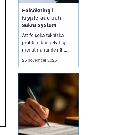
Felsökning i
krypterade och
säkra system
Att felsöka tekniska
problem blir betydligt
mer utmanande när
system är krypterade
25 november 2025
och högt skyddade.
Säkerhet och integritet
måste alltid prioriteras,
vilket innebär att vanliga
felsökningsmetoder inte
alltid...