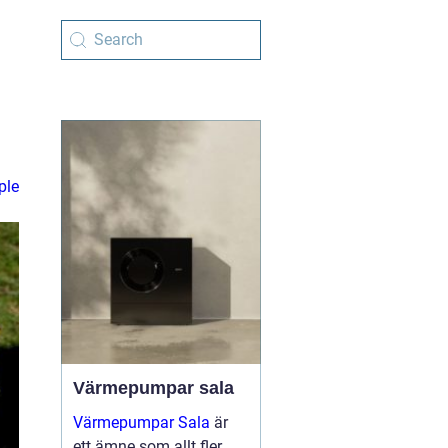
ple
Värmepumpar sala
Värmepumpar Sala
är
ett ämne som allt fler