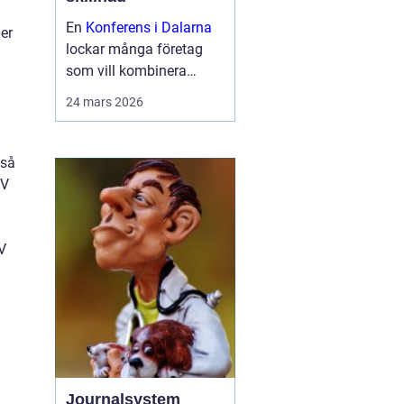
En
Konferens i Dalarna
er
lockar många företag
som vill kombinera
seriösa möten med
24 mars 2026
miljöer som ger energi.
Landskapet bjuder på
stilla sjöar, skogar och
kså
byar med starka
TV
traditioner. Samtid...
TV
Journalsystem