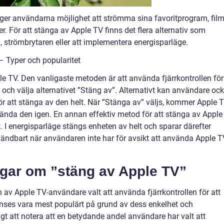
ger användarna möjlighet att strömma sina favoritprogram, film
r. För att stänga av Apple TV finns det flera alternativ som
n, strömbrytaren eller att implementera energisparläge.
– Typer och popularitet
ple TV. Den vanligaste metoden är att använda fjärrkontrollen för
” och välja alternativet ”Stäng av”. Alternativt kan användare oc
r att stänga av den helt. När ”Stänga av” väljs, kommer Apple 
vända den igen. En annan effektiv metod för att stänga av Apple
t. I energisparläge stängs enheten av helt och sparar därefter
användbart när användaren inte har för avsikt att använda Apple 
ngar om ”stäng av Apple TV”
 av Apple TV-användare valt att använda fjärrkontrollen för att
anses vara mest populärt på grund av dess enkelhet och
gt att notera att en betydande andel användare har valt att