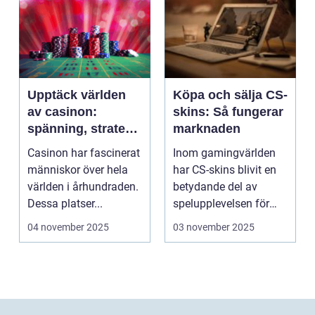
Upptäck världen
Köpa och sälja CS-
av casinon:
skins: Så fungerar
spänning, strategi
marknaden
och tur
Casinon har fascinerat
Inom gamingvärlden
människor över hela
har CS-skins blivit en
världen i århundraden.
betydande del av
Dessa platser...
spelupplevelsen för
många...
04 november 2025
03 november 2025