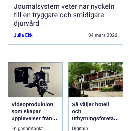
Journalsystem veterinär nyckeln
till en tryggare och smidigare
djurvård
Julia Ekk
04 mars 2026
Videoproduktion
Så väljer hotell
som skapar
och
upplevelser från
uthyrningsföretag
idé till färdig
rätt
En genomtänkt
Digitala