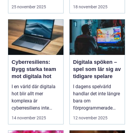
oc...
felaktigheter eller mi...
25 november 2025
18 november 2025
Cyberresiliens:
Digitala spöken –
Bygg starka team
spel som lär sig av
mot digitala hot
tidigare spelare
I en värld där digitala
I dagens spelvärld
hot blir allt mer
handlar det inte längre
komplexa är
bara om
cyberresiliens inte
förprogrammerade
längre...
banor och fasta m...
14 november 2025
12 november 2025