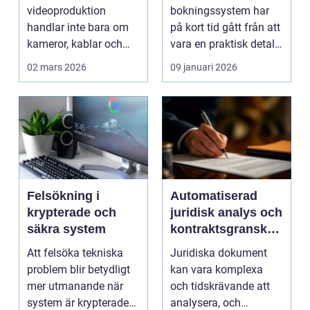
sändning
bokningssystem
videoproduktion
bokningssystem har
handlar inte bara om
på kort tid gått från att
kameror, kablar och
vara en praktisk detalj
skärmar. Den handlar
till...
02 mars 2026
09 januari 2026
om att s...
Felsökning i
Automatiserad
krypterade och
juridisk analys och
säkra system
kontraktsgranskni
ng
Att felsöka tekniska
Juridiska dokument
problem blir betydligt
kan vara komplexa
mer utmanande när
och tidskrävande att
system är krypterade
analysera, och