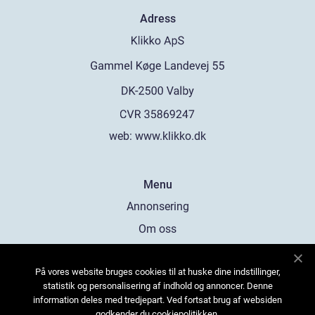
Adress
web:
www.klikko.dk
Menu
Annonsering
Om oss
Cookies
På vores website bruges cookies til at huske dine indstillinger,
Kontakta oss
statistik og personalisering af indhold og annoncer. Denne
Sitemap
information deles med tredjepart. Ved fortsat brug af websiden
godkender du cookiepolitikken.