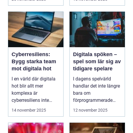
Cyberresiliens:
Digitala spöken –
Bygg starka team
spel som lär sig av
mot digitala hot
tidigare spelare
I en värld där digitala
I dagens spelvärld
hot blir allt mer
handlar det inte längre
komplexa är
bara om
cyberresiliens inte
förprogrammerade
längre...
banor och fasta m...
14 november 2025
12 november 2025