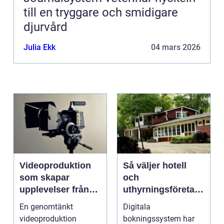
till en tryggare och smidigare
djurvård
Julia Ekk
04 mars 2026
Videoproduktion
Så väljer hotell
som skapar
och
upplevelser från
uthyrningsföretag
idé till färdig
rätt
En genomtänkt
Digitala
sändning
bokningssystem
videoproduktion
bokningssystem har