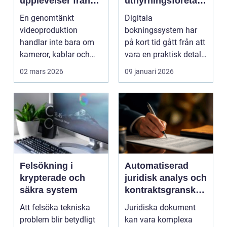
upplevelser från
uthyrningsföretag
idé till färdig
rätt
En genomtänkt
Digitala
sändning
bokningssystem
videoproduktion
bokningssystem har
handlar inte bara om
på kort tid gått från att
kameror, kablar och
vara en praktisk detalj
skärmar. Den handlar
till...
02 mars 2026
09 januari 2026
om att s...
Felsökning i
Automatiserad
krypterade och
juridisk analys och
säkra system
kontraktsgranskni
ng
Att felsöka tekniska
Juridiska dokument
problem blir betydligt
kan vara komplexa