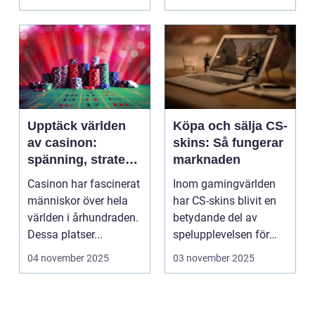
Upptäck världen
Köpa och sälja CS-
av casinon:
skins: Så fungerar
spänning, strategi
marknaden
och tur
Casinon har fascinerat
Inom gamingvärlden
människor över hela
har CS-skins blivit en
världen i århundraden.
betydande del av
Dessa platser...
spelupplevelsen för
många...
04 november 2025
03 november 2025