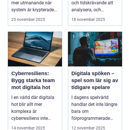
mer utmanande när
och tidskrävande att
system är krypterade
analysera, och
oc...
felaktigheter eller mi...
25 november 2025
18 november 2025
Cyberresiliens:
Digitala spöken –
Bygg starka team
spel som lär sig av
mot digitala hot
tidigare spelare
I en värld där digitala
I dagens spelvärld
hot blir allt mer
handlar det inte längre
komplexa är
bara om
cyberresiliens inte
förprogrammerade
längre...
banor och fasta m...
14 november 2025
12 november 2025